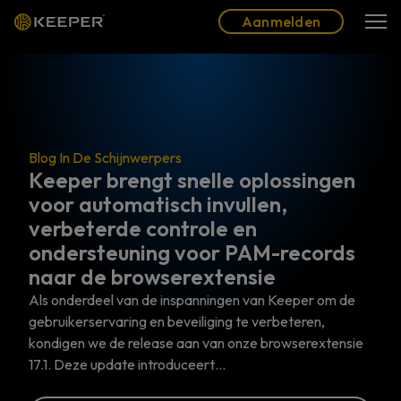
Blog
Partners
Nederlands (NL)
Aanmelden
Aanmelden
erpers
gt snelle oplossingen
Blog In De Schijnwerpe
tisch invullen,
De 6 belangrij
controle en
die u echt nod
ing voor PAM-records
Geprivilegieerd toegan
owserextensie
van identiteits- en toe
 de inspanningen van Keeper om de
is gericht op het contr
 en beveiliging te verbeteren,
gebruikers die met de
lease aan van onze browserextensie
introduceert…