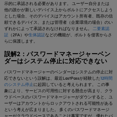
示的に承認される必要があります。 ユーザー自分または
他の誰かが新しいデバイス上からボルトにアクセスしよう
とした場合、そのデバイスはアカウント所有者、既存の信
頼できるデバイス、または管理者（企業環境の場合）のい
ずれかによって承認されなければなりません。
二要素認
証
（2FA）や
生体認証
などの機能が、ボルトを侵害からさ
らに保護します。
誤解2：パスワードマネージャーベン
ダーはシステム停止に対応できない
パスワードマネージャーのベンダーはシステムの停止に対
応できないという誤解は、最近LastPassが経験した
12時間
のシステム停止
に起因していると考えられます。 この事
象により、サービスの可用性に対する懸念が高まり、クラ
ウドベースのパスワードマネージャーがダウンすると、ユ
ーザーはアカウントからロックアウトされる可能性がある
という考えが広まりました。 多くのパスワードマネージ
ャーがクラウドベースであることは事実ですが、優れたパ