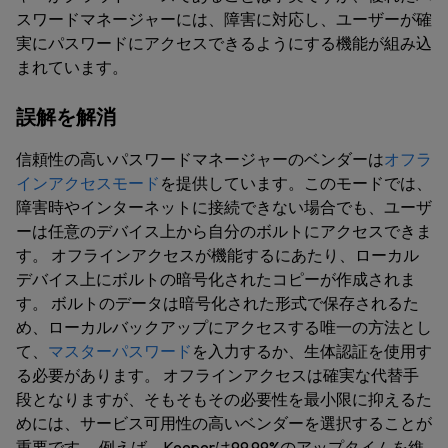
スワードマネージャーには、障害に対応し、ユーザーが確
実にパスワードにアクセスできるようにする機能が組み込
まれています。
誤解を解消
信頼性の高いパスワードマネージャーのベンダーは
オフラ
インアクセスモード
を提供しています。このモードでは、
障害時やインターネットに接続できない場合でも、ユーザ
ーは任意のデバイス上から自分のボルトにアクセスできま
す。 オフラインアクセスが機能するにあたり、ローカル
デバイス上にボルトの暗号化されたコピーが作成されま
す。 ボルトのデータは暗号化された形式で保存されるた
め、ローカルバックアップにアクセスする唯一の方法とし
て、
マスターパスワード
を入力するか、生体認証を使用す
る必要があります。 オフラインアクセスは確実な代替手
段となりますが、そもそもその必要性を最小限に抑えるた
めには、サービス可用性の高いベンダーを選択することが
重要です。 例えば、Keeperは99.99%のアップタイムを維