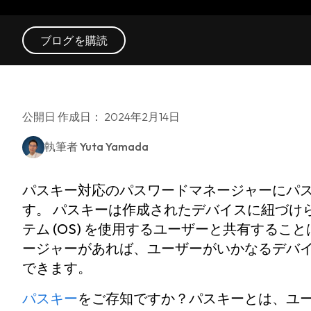
ブログを購読
公開日 作成日： 2024年2月14日
執筆者
Yuta Yamada
パスキー対応のパスワードマネージャーにパ
す。 パスキーは作成されたデバイスに紐づけ
テム (OS) を使用するユーザーと共有する
ージャーがあれば、ユーザーがいかなるデバ
できます。
パスキー
をご存知ですか？パスキーとは、ユ