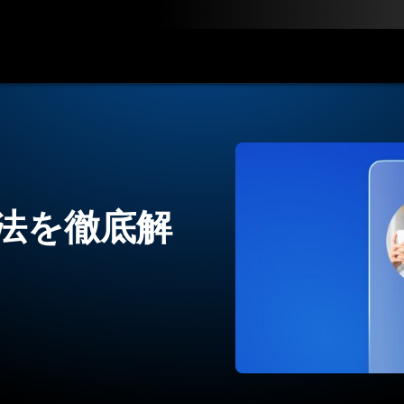
ン
料金
ダウンロード
リソース
お問い合わせ
法を徹底解