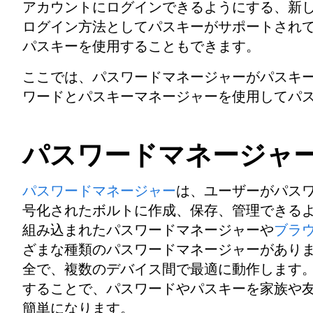
アカウントにログインできるようにする、新し
ログイン方法としてパスキーがサポートされ
パスキーを使用することもできます。
ここでは、パスワードマネージャーがパスキ
ワードとパスキーマネージャーを使用してパ
パスワードマネージャ
パスワードマネージャー
は、ユーザーがパス
号化されたボルトに作成、保存、管理できるよ
組み込まれたパスワードマネージャーや
ブラ
ざまな種類のパスワードマネージャーがあり
全で、複数のデバイス間で最適に動作します。
することで、パスワードやパスキーを家族や
簡単になります。