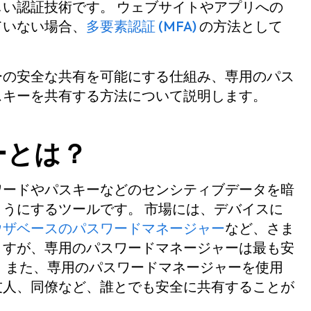
い認証技術です。 ウェブサイトやアプリへの
ていない場合、
多要素認証 (MFA)
の方法として
ーの安全な共有を可能にする仕組み、専用のパス
スキーを共有する方法について説明します。
ーとは？
ワードやパスキーなどのセンシティブデータを暗
うにするツールです。 市場には、デバイスに
ウザベースのパスワードマネージャー
など、さま
ますが、専用のパスワードマネージャーは最も安
 また、専用のパスワードマネージャーを使用
友人、同僚など、誰とでも安全に共有することが