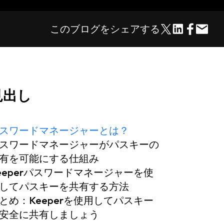
このブログをシェアする
見出し
スワードマネージャーとは？
スワードマネージャーがパスキーの
有を可能にする仕組み
eeperパスワードマネージャーを使
してパスキーを共有する方法
とめ：Keeperを使用してパスキー
安全に共有しましょう