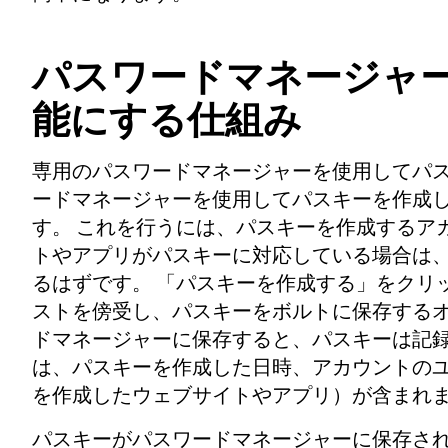
パスワードマネージャ
能にする仕組み
専用のパスワードマネージャーを使用してパ
ードマネージャーを使用してパスキーを作成
す。 これを行うには、パスキーを作成するア
トやアプリがパスキーに対応している場合は
るはずです。 「パスキーを作成する」をクリ
ストを傍受し、パスキーをボルトに保存するオ
ドマネージャーに保存すると、パスキーは記録
は、パスキーを作成した日時、アカウントの
を作成したウェブサイトやアプリ）が含まれ
パスキーがパスワードマネージャーに保存さ