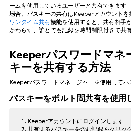
ームを使用しているユーザーと共有できます。 
場合、パスキーの共有はKeeperアカウントを
ワンタイム共有
機能を使用すると、共有相手が
かわらず、誰とでも記録を時間制限付きで共
Keeperパスワードマ
キーを共有する方法
Keeperパスワードマネージャーを使用して
パスキーをボルト間共有を使用
Keeperアカウントにログインします
共有するパスキーを含む記録をクリッ