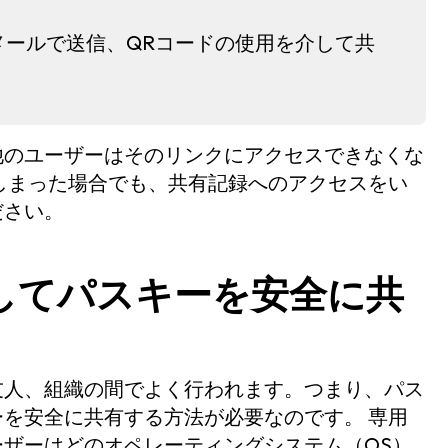
メールで送信、QRコードの使用を介して共
他のユーザーはそのリンクにアクセスできなくな
しまった場合でも、共有記録へのアクセスをい
ださい。
用してパスキーを安全に共
友人、組織の間でよく行われます。つまり、パス
を安全に共有する方法が必要なのです。 専用
ザーはどのオペレーティングシステム（OS）