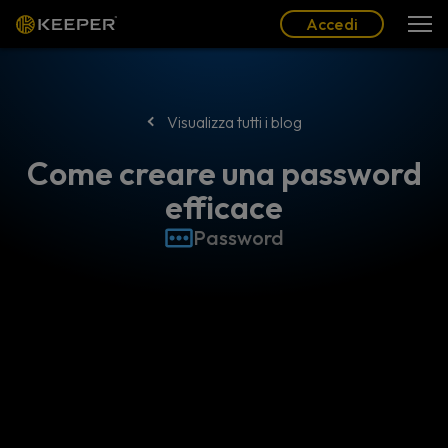
Blog
Partner
Italiano (IT)
Accedi
Accedi
Visualizza tutti i blog
Come creare una password
efficace
Password