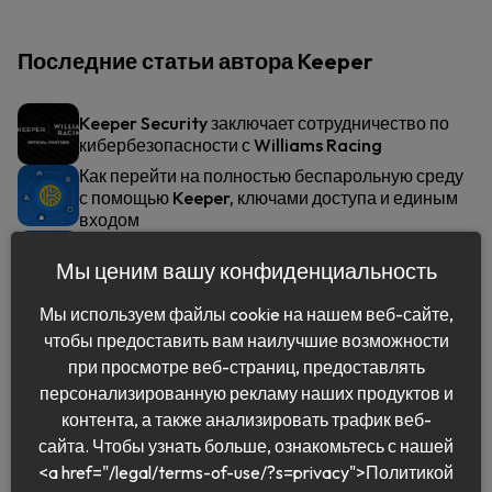
Последние статьи автора Keeper
Keeper Security заключает сотрудничество по
кибербезопасности с Williams Racing
Как перейти на полностью беспарольную среду
с помощью Keeper, ключами доступа и единым
входом
Остерегайтесь поддельных писем с
Мы ценим вашу конфиденциальность
предложением iPhone 15
Мы используем файлы cookie на нашем веб-сайте,
чтобы предоставить вам наилучшие возможности
при просмотре веб-страниц, предоставлять
персонализированную рекламу наших продуктов и
контента, а также анализировать трафик веб-
сайта. Чтобы узнать больше, ознакомьтесь с нашей
<a href="/legal/terms-of-use/?s=privacy">Политикой
Pусский