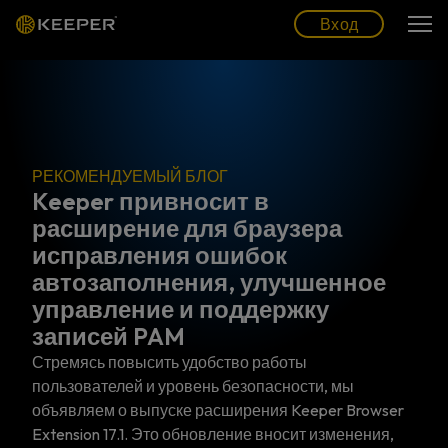
Блог
Партнеры
Pусский (RU)
Вход
Вход
ДУЕМЫЙ БЛОГ
 привносит в
ение для браузера
РЕКОМЕНДУЕ
вления ошибок
Шесть лу
полнения, улучшенное
полезных
ение и поддержку
Управление пр
й PAM
это подмножес
доступом (IAM)
овысить удобство работы
доступа для по
лей и уровень безопасности, мы
наиболее конф
о выпуске расширения Keeper Browser
данными в…
7.1. Это обновление вносит изменения,