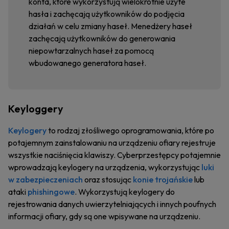
konta, które wykorzystują wielokrotnie użyte
hasła i zachęcają użytkowników do podjęcia
działań w celu zmiany haseł. Menedżery haseł
zachęcają użytkowników do generowania
niepowtarzalnych haseł za pomocą
wbudowanego generatora haseł.
Keyloggery
Keylogery
to rodzaj złośliwego oprogramowania, które po
potajemnym zainstalowaniu na urządzeniu ofiary rejestruje
wszystkie naciśnięcia klawiszy. Cyberprzestępcy potajemnie
wprowadzają keylogery na urządzenia, wykorzystując
luki
w zabezpieczeniach
oraz stosując
konie trojańskie
lub
ataki
phishingowe
. Wykorzystują keylogery do
rejestrowania danych uwierzytelniających i innych poufnych
informacji ofiary, gdy są one wpisywane na urządzeniu.