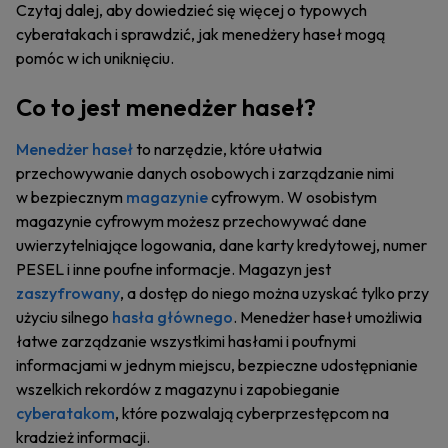
Czytaj dalej, aby dowiedzieć się więcej o typowych
cyberatakach i sprawdzić, jak menedżery haseł mogą
pomóc w ich uniknięciu.
Co to jest menedżer haseł?
Menedżer haseł
to narzędzie, które ułatwia
przechowywanie danych osobowych i zarządzanie nimi
w bezpiecznym
magazynie
cyfrowym. W osobistym
magazynie cyfrowym możesz przechowywać dane
uwierzytelniające logowania, dane karty kredytowej, numer
PESEL i inne poufne informacje. Magazyn jest
zaszyfrowany
, a dostęp do niego można uzyskać tylko przy
użyciu silnego
hasła głównego
. Menedżer haseł umożliwia
łatwe zarządzanie wszystkimi hasłami i poufnymi
informacjami w jednym miejscu, bezpieczne udostępnianie
wszelkich rekordów z magazynu i zapobieganie
cyberatakom
, które pozwalają cyberprzestępcom na
kradzież informacji.