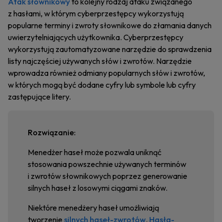
Atak słownikowy
to kolejny rodzaj ataku związanego
z hasłami, w którym cyberprzestępcy wykorzystują
popularne terminy i zwroty słownikowe do złamania danych
uwierzytelniających użytkownika. Cyberprzestępcy
wykorzystują zautomatyzowane narzędzie do sprawdzenia
listy najczęściej używanych słów i zwrotów. Narzędzie
wprowadza również odmiany popularnych słów i zwrotów,
w których mogą być dodane cyfry lub symbole lub cyfry
zastępujące litery.
Rozwiązanie:
Menedżer haseł może pozwala uniknąć
stosowania powszechnie używanych terminów
i zwrotów słownikowych poprzez generowanie
silnych haseł z losowymi ciągami znaków.
Niektóre menedżery haseł umożliwiają
tworzenie
silnych haseł-zwrotów
.
Hasła-