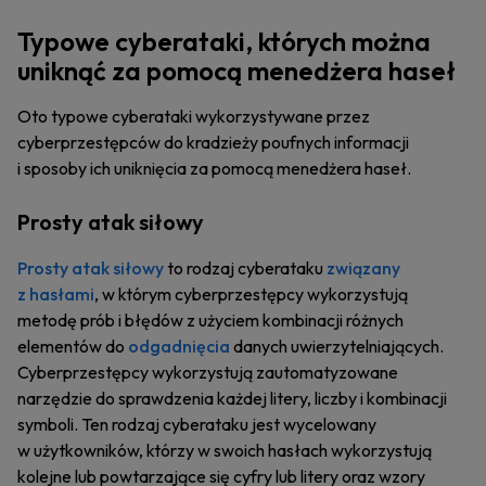
Typowe cyberataki, których można
uniknąć za pomocą menedżera haseł
Oto typowe cyberataki wykorzystywane przez
cyberprzestępców do kradzieży poufnych informacji
i sposoby ich uniknięcia za pomocą menedżera haseł.
Prosty atak siłowy
Prosty atak siłowy
to rodzaj cyberataku
związany
z hasłami
, w którym cyberprzestępcy wykorzystują
metodę prób i błędów z użyciem kombinacji różnych
elementów do
odgadnięcia
danych uwierzytelniających.
Cyberprzestępcy wykorzystują zautomatyzowane
narzędzie do sprawdzenia każdej litery, liczby i kombinacji
symboli. Ten rodzaj cyberataku jest wycelowany
w użytkowników, którzy w swoich hasłach wykorzystują
kolejne lub powtarzające się cyfry lub litery oraz wzory