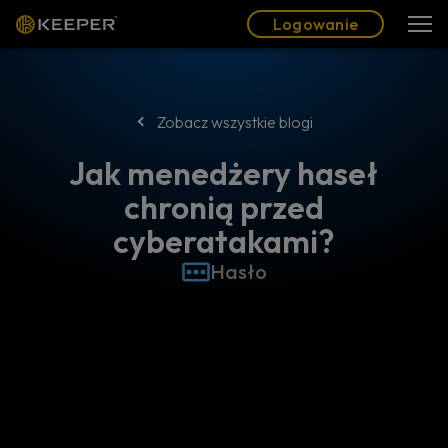
Blog
Partnerzy
Polski (PL)
Logowanie
Logowanie
Zobacz wszystkie blogi
Jak menedżery haseł
chronią przed
cyberatakami?
Hasło