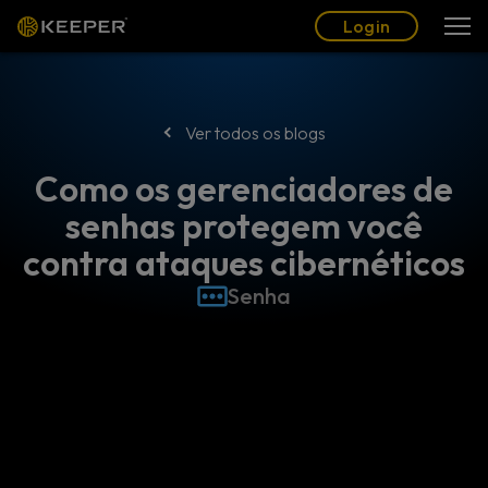
Blogue
Parceiros
Português (BR)
Login
Login
Ver todos os blogs
Como os gerenciadores de
senhas protegem você
contra ataques cibernéticos
Senha