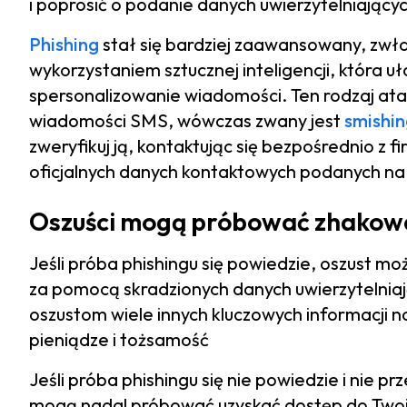
i poprosić o podanie danych uwierzytelniający
Phishing
stał się bardziej zaawansowany, zwł
wykorzystaniem sztucznej inteligencji, która u
spersonalizowanie wiadomości. Ten rodzaj at
wiadomości SMS, wówczas zwany jest
smishi
zweryfikuj ją, kontaktując się bezpośrednio z
oficjalnych danych kontaktowych podanych na 
Oszuści mogą próbować zhakowa
Jeśli próba phishingu się powiedzie, oszust m
za pomocą skradzionych danych uwierzytelnia
oszustom wiele innych kluczowych informacji n
pieniądze i tożsamość
Jeśli próba phishingu się nie powiedzie i nie p
mogą nadal próbować uzyskać dostęp do Twoi