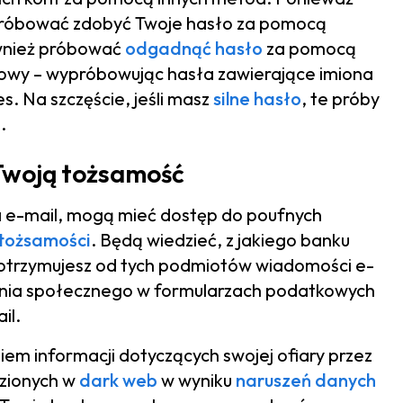
próbować zdobyć Twoje hasło za pomocą
wnież próbować
odgadnąć hasło
za pomocą
frowy – wypróbowując hasła zawierające imiona
es. Na szczęście, jeśli masz
silne hasło
, te próby
.
Twoją tożsamość
ta e-mail, mogą mieć dostęp do poufnych
 tożsamości
. Będą wiedzieć, z jakiego banku
ż otrzymujesz od tych podmiotów wiadomości e-
zenia społecznego w formularzach podatkowych
il.
em informacji dotyczących swojej ofiary przez
ezionych w
dark web
w wyniku
naruszeń danych