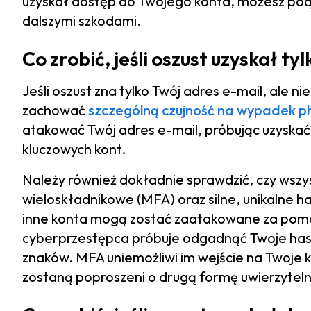
uzyskał dostęp do Twojego konta, możesz podją
dalszymi szkodami.
Co zrobić, jeśli oszust uzyskał t
Jeśli oszust zna tylko Twój adres e-mail, ale 
zachować
szczególną czujność na wypadek ph
atakować Twój adres e-mail, próbując uzyskać
kluczowych kont.
Należy również dokładnie sprawdzić, czy wszy
wieloskładnikowe (MFA) oraz silne, unikalne h
inne konta mogą zostać zaatakowane za pomo
cyberprzestępca próbuje odgadnąć Twoje has
znaków. MFA uniemożliwi im wejście na Twoje 
zostaną poproszeni o drugą formę uwierzytelni