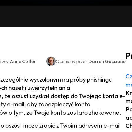
P
rzez
Anne Cutler
Oceniony przez
Darren Guccione
Cz
szczególnie wyczulonym na próby phishingu
mó
ch haseł i uwierzytelniania
Kr
, że oszust uzyskał dostęp do Twojego konta e-
ma
zty e-mail, aby zabezpieczyć konto
Po
któw o tym, że Twoje konto zostało zhakowane.
ad
, co oszust może zrobić z Twoim adresem e-mail
Ch