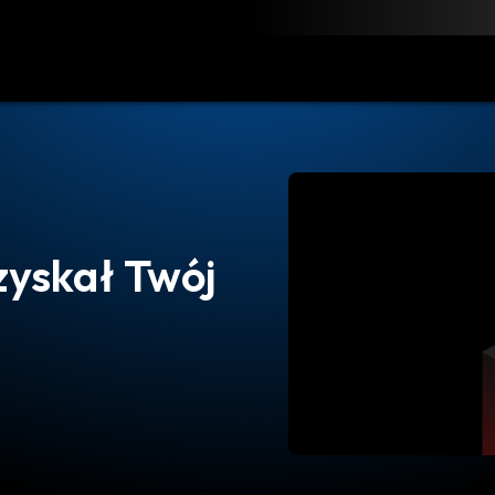
obierz
Zasoby
Kontakt
uzyskał Twój