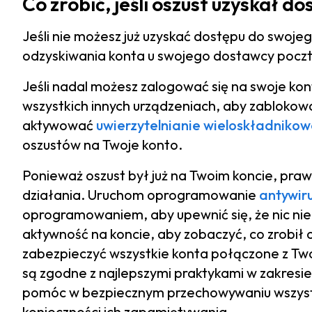
Co zrobić, jeśli oszust uzyskał 
Jeśli nie możesz już uzyskać dostępu do swojeg
odzyskiwania konta u swojego dostawcy poczt
Jeśli nadal możesz zalogować się na swoje kon
wszystkich innych urządzeniach, aby zabloko
aktywować
uwierzytelnianie wieloskładniko
oszustów na Twoje konto.
Ponieważ oszust był już na Twoim koncie, pra
działania. Uruchom oprogramowanie
antywir
oprogramowaniem, aby upewnić się, że nic nie 
aktywność na koncie, aby zobaczyć, co zrobił
zabezpieczyć wszystkie konta połączone z Two
są zgodne z najlepszymi praktykami w zakres
pomóc w bezpiecznym przechowywaniu wszystk
konieczności ich zapamiętywania.