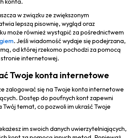
ch konta.
aszcza w związku ze zwiększonym
łatwia lepszą pisownię, wygląd oraz
aku może również wystąpić za pośrednictwem
ngiem
. Jeśli wiadomość wydaje się podejrzana,
 firmą, od której rzekomo pochodzi za pomocą
stronie internetowej.
ć Twoje konta internetowe
oże zalogować się na Twoje konta internetowe
jących. Dostęp do poufnych kont zapewni
a Twój temat, co pozwoli im ukraść Twoje
rzekażesz im swoich danych uwierzytelniających,
ch kont za pomocą innych metod. Ponieważ