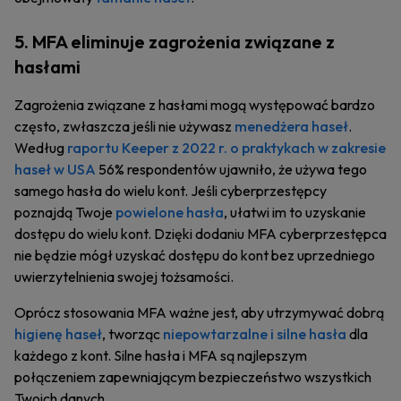
5. MFA eliminuje zagrożenia związane z
hasłami
Zagrożenia związane z hasłami mogą występować bardzo
często, zwłaszcza jeśli nie używasz
menedżera haseł
.
Według
raportu Keeper z 2022 r. o praktykach w zakresie
haseł w USA
56% respondentów ujawniło, że używa tego
samego hasła do wielu kont. Jeśli cyberprzestępcy
poznajdą Twoje
powielone hasła
, ułatwi im to uzyskanie
dostępu do wielu kont. Dzięki dodaniu MFA cyberprzestępca
nie będzie mógł uzyskać dostępu do kont bez uprzedniego
uwierzytelnienia swojej tożsamości.
Oprócz stosowania MFA ważne jest, aby utrzymywać dobrą
higienę haseł
, tworząc
niepowtarzalne i silne hasła
dla
każdego z kont. Silne hasła i MFA są najlepszym
połączeniem zapewniającym bezpieczeństwo wszystkich
Twoich danych.