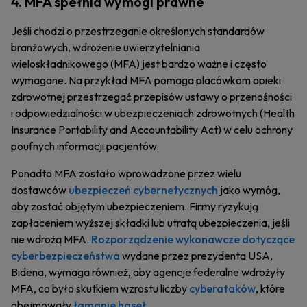
4. MFA spełnia wymogi prawne
Jeśli chodzi o przestrzeganie określonych standardów
branżowych, wdrożenie uwierzytelniania
wieloskładnikowego (MFA) jest bardzo ważne i często
wymagane. Na przykład MFA pomaga placówkom opieki
zdrowotnej przestrzegać przepisów ustawy o przenośności
i odpowiedzialności w ubezpieczeniach zdrowotnych (Health
Insurance Portability and Accountability Act) w celu ochrony
poufnych informacji pacjentów.
Ponadto MFA zostało wprowadzone przez wielu
dostawców
ubezpieczeń cybernetycznych
jako wymóg,
aby zostać objętym ubezpieczeniem. Firmy ryzykują
zapłaceniem wyższej składki lub utratą ubezpieczenia, jeśli
nie wdrożą MFA.
Rozporządzenie wykonawcze dotyczące
cyberbezpieczeństwa
wydane przez prezydenta USA,
Bidena, wymaga również, aby agencje federalne wdrożyły
MFA, co było skutkiem wzrostu liczby
cyberataków
, które
obejmowały
łamanie haseł
.