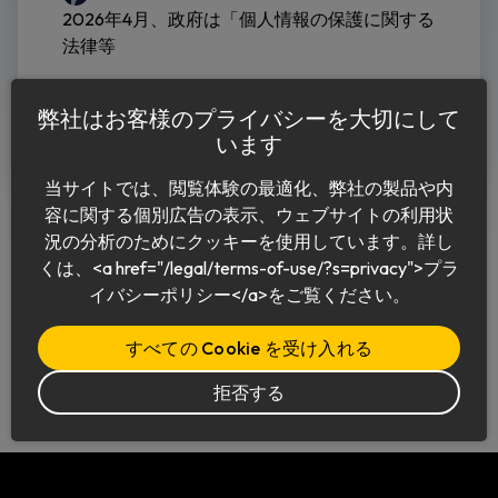
2026年4月、政府は「個人情報の保護に関する
法律等
続きを読む
弊社はお客様のプライバシーを大切にして
います
当サイトでは、閲覧体験の最適化、弊社の製品や内
容に関する個別広告の表示、ウェブサイトの利用状
況の分析のためにクッキーを使用しています。詳し
くは、<a href="/legal/terms-of-use/?s=privacy">プラ
イバシーポリシー</a>をご覧ください。
日本語
すべての Cookie を受け入れる
拒否する
© 2026 Keeper Security, Inc.