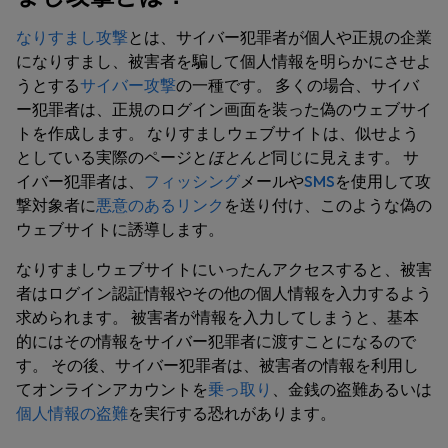
なりすまし攻撃
とは、サイバー犯罪者が個人や正規の企業
になりすまし、被害者を騙して個人情報を明らかにさせよ
うとする
サイバー攻撃
の一種です。 多くの場合、サイバ
ー犯罪者は、正規のログイン画面を装った偽のウェブサイ
トを作成します。 なりすましウェブサイトは、似せよう
としている実際のページと
ほとんど
同じに見えます。 サ
イバー犯罪者は、
フィッシング
メールや
SMS
を使用して攻
撃対象者に
悪意のあるリンク
を送り付け、このような偽の
ウェブサイトに誘導します。
なりすましウェブサイトにいったんアクセスすると、被害
者はログイン認証情報やその他の個人情報を入力するよう
求められます。 被害者が情報を入力してしまうと、基本
的にはその情報をサイバー犯罪者に渡すことになるので
す。 その後、サイバー犯罪者は、被害者の情報を利用し
てオンラインアカウントを
乗っ取り
、金銭の盗難あるいは
個人情報の盗難
を実行する恐れがあります。