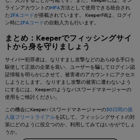
し、入力することが可能です。 また、Keeperには、オン
ラインアカウントの
MFA
方法として使用できる統合され
た
2FAコード
が搭載されています。 KeeperFillは、ログイ
ン時に
2FAコード
の自動入力も行います。
まとめ：Keeperでフィッシングサイ
トから身を守りましょう
サイバー犯罪者は、なりすまし攻撃などのあらゆる手口を
駆使して正規の企業を装い、ユーザーを騙してログイン認
証情報を明らかにさせて、被害者のアカウントにアクセス
しようとします。 なりすまし攻撃の被害に遭わないよう
にするには、Keeperのようなパスワードマネージャーの
使用をご検討ください。
この機会にKeeperパスワードマネージャーの
30日間の個
人版フリートライアル
を試して、フィッシングサイトの対
策にどのように役立つのか、利用してみてはいかがでしょ
うか。