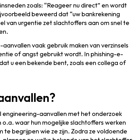
insneden zoals: “Reageer nu direct” en wordt
bijvoorbeeld beweerd dat “uw bankrekening
 van urgentie zet slachtoffers aan om snel te
en.
g-aanvallen vaak gebruik maken van verzinsels
gentie of angst gebruikt wordt. In phishing-e-
at u een bekende bent, zoals een collega of
aanvallen?
cial engineering-aanvallen met het onderzoek
n o.a. waar hun mogelijke slachtoffers werken
te begrijpen wie ze zijn. Zodra ze voldoende
 plannen ze welke bekende van het slachtoffer