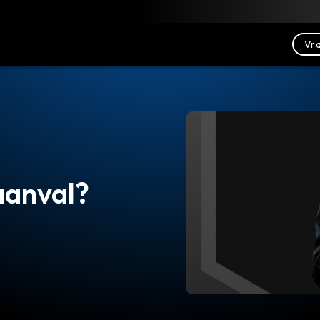
Downloaden
Bronnen
Contact opnemen
Vra
aanval?