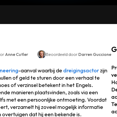
G
oor
Anne Cutler
Beoordeeld door
Darren Guccione
Pr
ineering
-aanval waarbij de
dreigingsactor
zijn
ve
ullen of geld te sturen door een verhaal te
Ho
oes of verzinsel betekent in het Engels.
De
ende manieren plaatsvinden, zoals via een
aa
elfs met een persoonlijke ontmoeting. Voordat
Te
rt, verzamelt hij zoveel mogelijk informatie
aa
n overtuigen dat hij een bekende is.