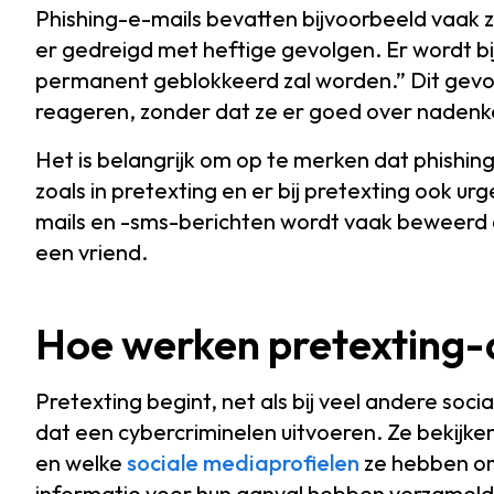
Phishing-e-mails bevatten bijvoorbeeld vaak z
er gedreigd met heftige gevolgen. Er wordt 
permanent geblokkeerd zal worden.” Dit gevoel
reageren, zonder dat ze er goed over nadenk
Het is belangrijk om op te merken dat phishin
zoals in pretexting en er bij pretexting ook ur
mails en -sms-berichten wordt vaak beweerd d
een vriend.
Hoe werken pretexting-
Pretexting begint, net als bij veel andere so
dat een cybercriminelen uitvoeren. Ze bekijke
en welke
sociale mediaprofielen
ze hebben om 
informatie voor hun aanval hebben verzameld,