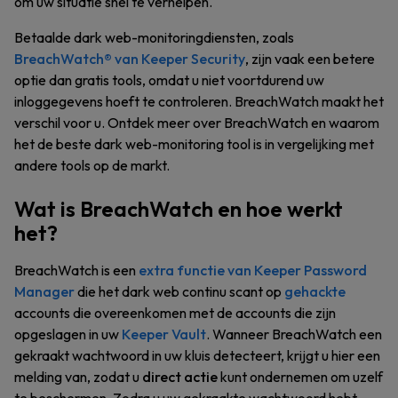
om uw situatie snel te verhelpen.
Betaalde dark web-monitoringdiensten, zoals
BreachWatch® van Keeper Security
, zijn vaak een betere
optie dan gratis tools, omdat u niet voortdurend uw
inloggegevens hoeft te controleren. BreachWatch maakt het
verschil voor u. Ontdek meer over BreachWatch en waarom
het de beste dark web-monitoring tool is in vergelijking met
andere tools op de markt.
Wat is BreachWatch en hoe werkt
het?
BreachWatch is een
extra functie van Keeper Password
Manager
die het dark web continu scant op
gehackte
accounts die overeenkomen met de accounts die zijn
opgeslagen in uw
Keeper Vault
. Wanneer BreachWatch een
gekraakt wachtwoord in uw kluis detecteert, krijgt u hier een
melding van, zodat u
direct actie
kunt ondernemen om uzelf