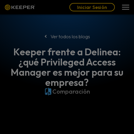
Blog
Socios
Español (LAT)
Iniciar Sesión
Iniciar Sesión
Ver todos los blogs
Keeper frente a Delinea:
¿qué Privileged Access
Manager es mejor para su
empresa?
Comparación