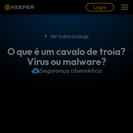
Blogue
Parceiros
Português (BR)
Login
Login
Ver todos os blogs
O que é um cavalo de troia?
Vírus ou malware?
Segurança cibernética