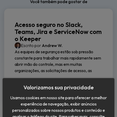
Você também pode gostar de
Acesso seguro no Slack,
Teams, Jira e ServiceNow com
o Keeper
Escrito por
Andrew W.
As equipes de segurança estão sob pressão
constante para trabalhar mais rapidamente sem
abrir mão do controle, mas em muitas
organizações, as solicitações de acesso, as
Continuar a leitura
Valorizamos sua privacidade
Usamos cookies em nosso site para oferecer a melhor
experiência de navegação, exibir anúncios
personalizados sobre nossos produtos e conteúdo e
analisar o tráfego do site. Para saber mais, consulte