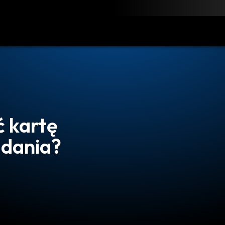
obierz
Zasoby
Kontakt
 kartę
adania?