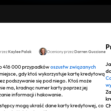
P
rzez
Kaylee Palak
Oceniony przez
Darren Guccione
Ja
o 416 000 przypadków
oszustw związanych
da
miejsce, gdy ktoś wykorzystuje kartę kredytową
Co
zez podszywanie się pod niego. Ktoś może
wy
 nie ma, kradnąc numer karty poprzez jej
Za
anie informacji i hakowanie.
kr
zestępcy mogą ukraść dane karty kredytowej, co
Ch