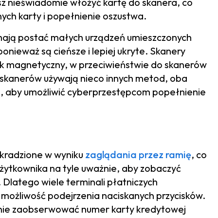
z nieświadomie włożyć kartę do skanera, co
ch karty i popełnienie oszustwa.
mają postać małych urządzeń umieszczonych
ponieważ są cieńsze i lepiej ukryte. Skanery
asek magnetyczny, w przeciwieństwie do skanerów
skanerów używają nieco innych metod, oba
j, aby umożliwić cyberprzestępcom popełnienie
skradzione w wyniku
zaglądania przez ramię
, co
żytkownika na tyle uważnie, aby zobaczyć
Dlatego wiele terminali płatniczych
 możliwość podejrzenia naciskanych przycisków.
nie zaobserwować numer karty kredytowej