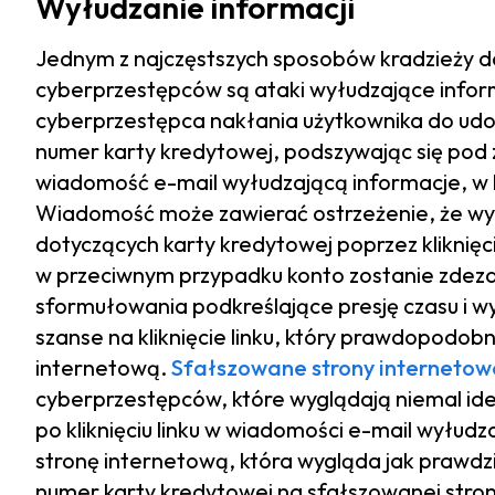
Wyłudzanie informacji
Jednym z najczęstszych sposobów kradzieży d
cyberprzestępców są ataki wyłudzające infor
cyberprzestępca nakłania użytkownika do udos
numer karty kredytowej, podszywając się pod
wiadomość e-mail wyłudzającą informacje, w 
Wiadomość może zawierać ostrzeżenie, że wy
dotyczących karty kredytowej poprzez kliknięci
w przeciwnym przypadku konto zostanie zde
sformułowania podkreślające presję czasu i w
szanse na kliknięcie linku, który prawdopodo
internetową.
Sfałszowane strony internetow
cyberprzestępców, które wyglądają niemal ide
po kliknięciu linku w wiadomości e-mail wyłudz
stronę internetową, która wygląda jak prawdz
numer karty kredytowej na sfałszowanej stro