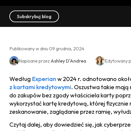
Subskrybuj blog
Publikowany w dniu 09 grudnia, 2024
Napisane przez
Ashley D'Andrea
Edytowany p
Według
Experian
w 2024 r. odnotowano okoł
z kartami kredytowymi
. Oszustwa takie mają 
do zakupów bez zgody właściciela karty popr
wykorzystać kartę kredytową, której fizycznie
zeskanowanie, zaglądanie przez ramię, wyłudz
Czytaj dalej, aby dowiedzieć się, jak cyberpr