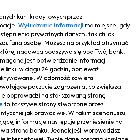
anych kart kredytowych przez
macje.
Wyłudzanie informacji
ma miejsce, gdy
tępnienia prywatnych danych, takich jak
 zaufaną osobę. Możesz na przykład otrzymać
której nadawca podszywa się pod Twój bank.
magane jest potwierdzenie informacji
e linku w ciągu 24 godzin, ponieważ
zaktywowane. Wiadomość zawiera
ywołujące poczucie zagrożenia, co zwiększa
bnie poprowadzi na sfałszowaną stronę
e
to fałszywe strony stworzone przez
ntycznie jak prawdziwe. W takim scenariuszu
ającej informacje następuje przeniesienie na
iwa strona banku. Jednak jeśli wprowadzisz
nie internetowej, Twoje dane zostaną wysłane