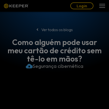
Blogue
Parceiros
Português (BR)
Login
Login
Ver todos os blogs
Como alguém pode usar
meu cartão de crédito sem
tê-lo em mãos?
Segurança cibernética