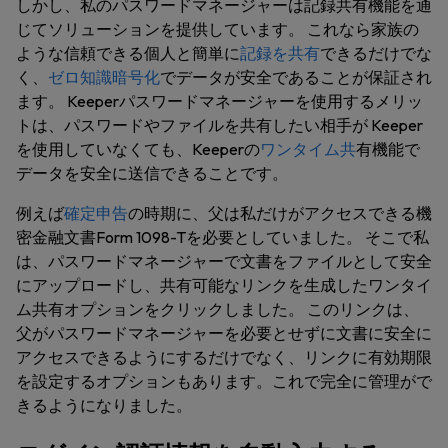
しかし、私のパスワードマネージャーは記録共有機能を通
じてソリューションを提供しています。 これなら家族の
ような信頼できる個人と簡単に
記録を共有
できるだけでな
く、
ゼロ知識暗号化
でデータが安全であることが保証され
ます。 Keeperパスワードマネージャーを使用するメリッ
トは、パスワードやファイルを共有したい相手が Keeper
を使用していなくても、Keeperの
ワンタイム共
有機能で
データを安全に送信できることです。
例えば
確定申告
の時期に、父は私だけがアクセスできる機
密金融文書Form 1098-Tを必要としていました。 そこで私
は、パスワードマネージャーで文書をファイルとして安全
にアップロードし、共有可能なリンクを生成したワンタイ
ム共有オプションをクリックしました。 このリンクは、
父がパスワードマネージャーを必要とせずに文書に安全に
アクセスできるようにするだけでなく、リンクに有効期限
を設定するオプションもあります。これで完全に管理がで
きるようになりました。