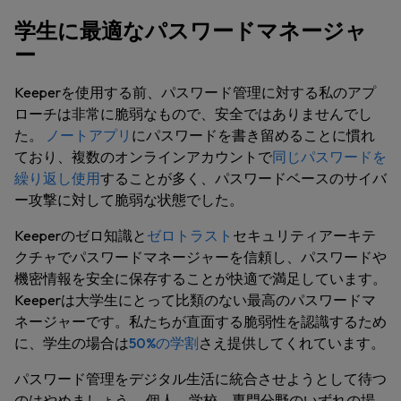
学生に最適なパスワードマネージャ
ー
Keeperを使用する前、パスワード管理に対する私のアプ
ローチは非常に脆弱なもので、安全ではありませんでし
た。
ノートアプリ
にパスワードを書き留めることに慣れ
ており、複数のオンラインアカウントで
同じパスワードを
繰り返し使用
することが多く、パスワードベースのサイバ
ー攻撃に対して脆弱な状態でした。
Keeperのゼロ知識と
ゼロトラスト
セキュリティアーキテ
クチャでパスワードマネージャーを信頼し、パスワードや
機密情報を安全に保存することが快適で満足しています。
Keeperは大学生にとって比類のない最高のパスワードマ
ネージャーです。私たちが直面する脆弱性を認識するため
に、学生の場合は
50%の学割
さえ提供してくれています。
パスワード管理をデジタル生活に統合させようとして待つ
のはやめましょう。 個人、学校、専門分野のいずれの場