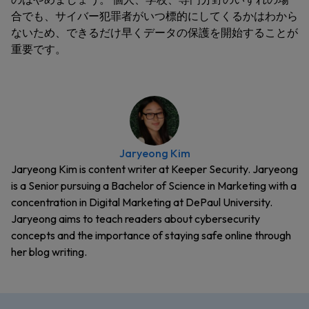
合でも、サイバー犯罪者がいつ標的にしてくるかはわから
ないため、できるだけ早くデータの保護を開始することが
重要です。
Jaryeong Kim
Jaryeong Kim is content writer at Keeper Security. Jaryeong
is a Senior pursuing a Bachelor of Science in Marketing with a
concentration in Digital Marketing at DePaul University.
Jaryeong aims to teach readers about cybersecurity
concepts and the importance of staying safe online through
her blog writing.