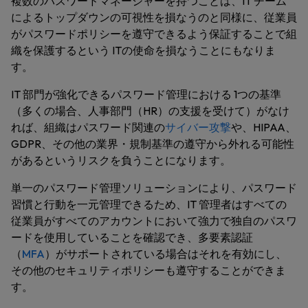
複数のパスワードマネージャーを持つことは、IT チーム
によるトップダウンの可視性を損なうのと同様に、従業員
がパスワードポリシーを遵守できるよう保証することで組
織を保護するという ITの使命を損なうことにもなりま
す。
IT 部門が強化できるパスワード管理における 1つの基準
（多くの場合、人事部門（HR）の支援を受けて）がなけ
れば、組織はパスワード関連の
サイバー攻撃
や、HIPAA、
GDPR、その他の業界・規制基準の遵守から外れる可能性
があるというリスクを負うことになります。
単一のパスワード管理ソリューションにより、パスワード
習慣と行動を一元管理できるため、IT 管理者はすべての
従業員がすべてのアカウントにおいて強力で独自のパスワ
ードを使用していることを確認でき、多要素認証
（
MFA
）がサポートされている場合はそれを有効にし、
その他のセキュリティポリシーも遵守することができま
す。