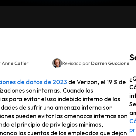
S
r
Anne Cutler
Revisado por
Darren Guccione
¿Q
aciones de datos de 2023
de Verizon, el 19 % de
Có
izaciones son internas. Cuando las
in
s para evitar el uso indebido interno de las
Se
ilidades de sufrir una amenaza interna son
am
iones pueden evitar las amenazas internas son
Có
 el principio de privilegios mínimos,
pr
iminando las cuentas de los empleados que dejan