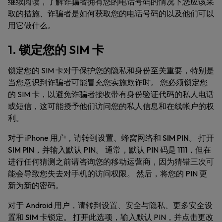
继续阅读，了解诈骗者拥有您的电话号码的情况下您应该采
取的措施、诈骗者是如何获取您的电话号码的以及他们可以
用它做什么。
1. 锁定您的 SIM 卡
锁定您的 SIM 卡对于保护您的隐私和身份至关重要，特别是
当您意识到诈骗者可能冒充您实施欺诈时。 您必须锁定您
的 SIM 卡，以避免诈骗者接收带有身份验证代码的私人电话
或短信，这可能授予他们访问您的私人信息和在线帐户的权
利。
对于 iPhone 用户，请转到
设置
、
蜂窝网络
和
SIM PIN
。 打开
SIM PIN
，并输入默认 PIN。 通常，默认 PIN 码是 1111，但在
进行任何猜测之前请咨询您的移动运营商，因为猜错三次可
能会导致您失去对手机的访问权限。 然后，将您的 PIN 更
新为新的密码。
对于 Android 用户，请转到
设置
、
安全与隐私
、
更多安全设
置
和
SIM 卡锁定
。 打开此选项，输入默认 PIN，并点击
更改