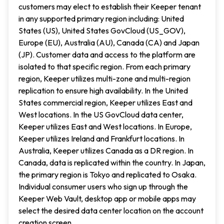
customers may elect to establish their Keeper tenant
in any supported primary region including: United
States (US), United States GovCloud (US_GOV),
Europe (EU), Australia (AU), Canada (CA) and Japan
(JP). Customer data and access to the platform are
isolated to that specific region. From each primary
region, Keeper utilizes multi-zone and multi-region
replication to ensure high availability. In the United
States commercial region, Keeper utilizes East and
West locations. In the US GovCloud data center,
Keeper utilizes East and West locations. In Europe,
Keeper utilizes Ireland and Frankfurt locations. In
Australia, Keeper utilizes Canada as a DR region. In
Canada, data is replicated within the country. In Japan,
the primary region is Tokyo and replicated to Osaka.
Individual consumer users who sign up through the
Keeper Web Vault, desktop app or mobile apps may
select the desired data center location on the account
creation screen.