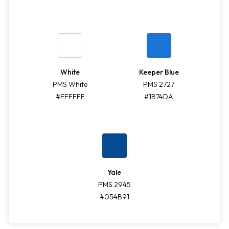
White
Keeper Blue
PMS White
PMS 2727
#FFFFFF
#1B74DA
Yale
PMS 2945
#054B91