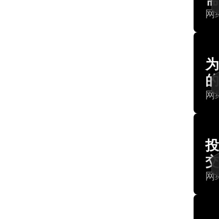
网
为
的
网
投
交
网