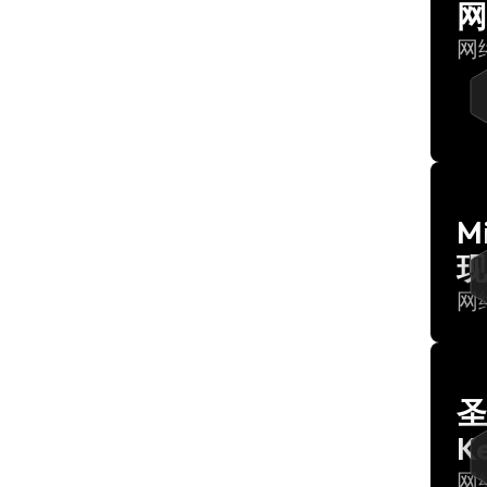
网
网
M
现
网
圣
K
网