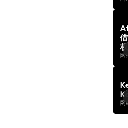
A
借
权
网
K
K
网