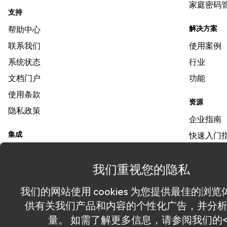
家庭密码
支持
解决方案
帮助中心
联系我们
使用案例
系统状态
行业
文档门户
功能
使用条款
资源
隐私政策
企业指南
集成
快速入门
Commander SDK
Keeper
我们重视您的隐私
SSO Connect<sup>®</sup>
资源库
Azure
通行密钥
我们的网站使用 cookies 为您提供最佳的浏
Passwordless
博客
供有关我们产品和内容的个性化广告，并分
所有集成
网站地图
量。 如需了解更多信息，请参阅我们的<