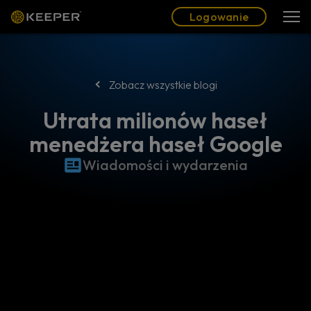
Blog
Partnerzy
Polski (PL)
Logowanie
Logowanie
Zobacz wszystkie blogi
Utrata milionów haseł
menedżera haseł Google
Wiadomości i wydarzenia