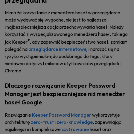
przeglądarki
Mimo że korzystanie z menedżera haseł w przeglądarce
może wydawać się wygodne, nie jest to najlepsza
i najbezpieczniejsza opcja przechowywania haseł. Należy
korzystać z wyspecjalizowanego menedżera haseł, takiego
®
jak Keeper
, aby zapewnić bezpieczeństwo haseł, zamiast
polegać na
przeglądarce internetowej
i narażać się na
ryzyko wystąpienia błędu podobnego do tego, który
niedawno dotyczył milionów użytkowników przeglądarki
Chrome.
Dlaczego rozwiązanie Keeper Password
Manager jest bezpieczniejsze niż menedżer
haseł Google
Rozwiązanie
Keeper Password Manager
wykorzystuje
architekturę
zero-trust
i
zero-knowledge
, zapewniając
najsilniejsze i kompleksowe
szyfrowanie
haseł oraz