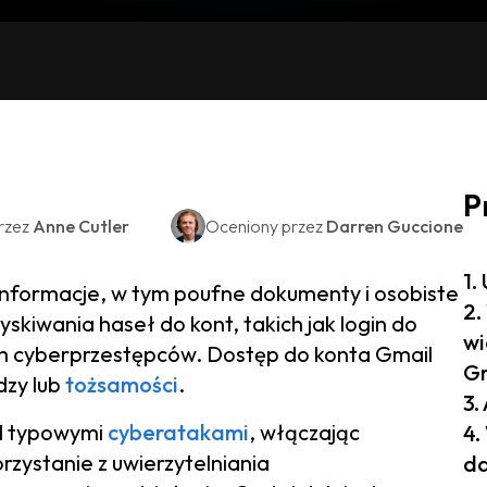
P
rzez
Anne Cutler
Oceniony przez
Darren Guccione
1.
informacje, w tym poufne dokumenty i osobiste
2.
skiwania haseł do kont, takich jak login do
wi
m cyberprzestępców. Dostęp do konta Gmail
Gm
dzy lub
tożsamości
.
3.
d typowymi
cyberatakami
, włączając
4.
rzystanie z uwierzytelniania
d