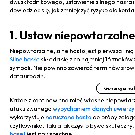
dwuskładnikowego, ustawienie silnego hasła i 
dowiedzieć się, jak zmniejszyć ryzyko dla konta
1. Ustaw niepowtarzalne,
Niepowtarzalne, silne hasło jest pierwszą lin
Silne hasło
składa się z co najmniej 16 znaków z
symboli. Nie powinno zawierać terminów słow
data urodzin.
Generuj silne
Każde z kont powinno mieć własne niepowtarza
ataku zwanego
wypychaniem danych uwierzyt
wykorzystuje
naruszone hasło
do próby zalog
użytkownika. Taki atak często bywa skuteczny
haseł
jest powszechne.