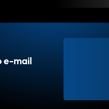
obierz
Zasoby
Kontakt
 e-mail