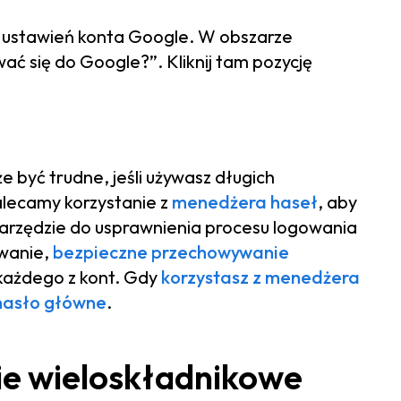
o ustawień konta Google. W obszarze
ać się do Google?”. Kliknij tam pozycję
 być trudne, jeśli używasz długich
alecamy korzystanie z
menedżera haseł
, aby
narzędzie do usprawnienia procesu logowania
owanie,
bezpieczne przechowywanie
 każdego z kont. Gdy
korzystasz z menedżera
hasło główne
.
ie wieloskładnikowe