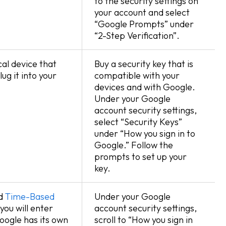
to the security settings on
your account and select
“Google Prompts” under
“2-Step Verification”.
cal device that
Buy a security key that is
ug it into your
compatible with your
devices and with Google.
Under your Google
account security settings,
select “Security Keys”
under “How you sign in to
Google.” Follow the
prompts to set up your
key.
ed
Time-Based
Under your Google
you will enter
account security settings,
oogle has its own
scroll to “How you sign in