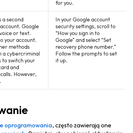
for you.
s a second
In your Google account
 account. Google
security settings, scroll to
voice or text.
“How you sign in to
to your account.
Google” and select “Set
other methods
recovery phone number.”
h a cybercriminal
Follow the prompts to set
 to switch your
it up.
card and
calls. However,
.
owanie
cje oprogramowania
, często zawierają one