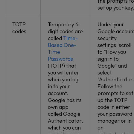
the prompts to
set up your key
TOTP
Temporary 6-
Under your
codes
digit codes are
Google accoun
called
Time-
security
Based One-
settings, scroll
Time
to “How you
Passwords
sign in to
(TOTP) that
Google” and
you will enter
select
when you log
“Authenticator.
in to your
Follow the
account.
prompts to set
Google has its
up the TOTP
own app
code in either
called Google
your password
Authenticator,
manager or in
which you can
an