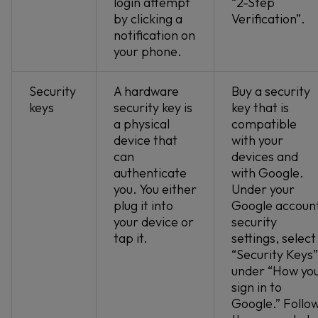
login attempt
“2-Step
by clicking a
Verification”.
notification on
your phone.
Security
A hardware
Buy a security
keys
security key is
key that is
a physical
compatible
device that
with your
can
devices and
authenticate
with Google.
you. You either
Under your
plug it into
Google accoun
your device or
security
tap it.
settings, select
“Security Keys”
under “How yo
sign in to
Google.” Follo