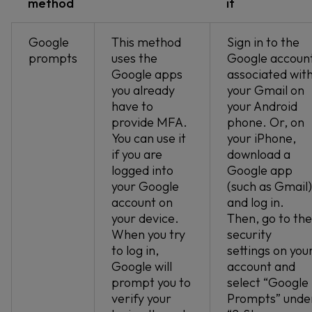
method
it
Google
This method
Sign in to the
prompts
uses the
Google accoun
Google apps
associated wit
you already
your Gmail on
have to
your Android
provide MFA.
phone. Or, on
You can use it
your iPhone,
if you are
download a
logged into
Google app
your Google
(such as Gmail)
account on
and log in.
your device.
Then, go to the
When you try
security
to log in,
settings on you
Google will
account and
prompt you to
select “Google
verify your
Prompts” unde