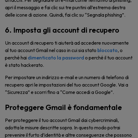
attacchi. Per segnalare un’e-mail come tentativo di phishing,
apri il messaggio e fai clic sui tre puntini all’estrema destra
delle icone di azione. Quindi, fai clic su “Segnala phishing”.
6. Imposta gli account di recupero
Un account di recupero ti aiuterà ad accedere nuovamente
al tuo account Gmail nel caso in cui sia stato
bloccato
, o
perché hai
dimenticato la password
o perché il tuo account
è stato hackerato.
Per impostare un indirizzo e-mail e un numero di telefono di
recupero apri le impostazioni del tuo account Google. Vai a
“Sicurezza” e scorri fino a “Come accedi a Google”.
Proteggere Gmail è fondamentale
Per proteggere il tuo account Gmail dai cybercriminali,
adotta le misure descritte sopra. In questo modo potrai
prevenire il furto d’identità e altre conseguenze che possono