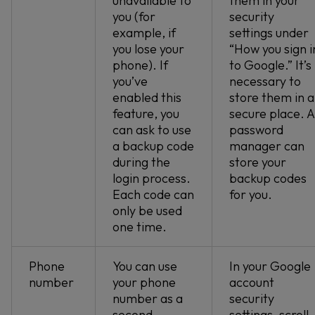
unavailable to
them in your
you (for
security
example, if
settings under
you lose your
“How you sign i
phone). If
to Google.” It’s
you’ve
necessary to
enabled this
store them in a
feature, you
secure place. A
can ask to use
password
a backup code
manager can
during the
store your
login process.
backup codes
Each code can
for you.
only be used
one time.
Phone
You can use
In your Google
number
your phone
account
number as a
security
second
settings, scroll