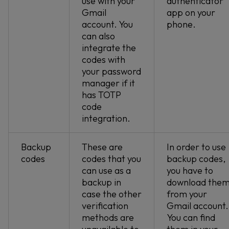
use with your
authenticator
Gmail
app on your
account. You
phone.
can also
integrate the
codes with
your password
manager if it
has TOTP
code
integration.
Backup
These are
In order to use
codes
codes that you
backup codes,
can use as a
you have to
backup in
download the
case the other
from your
verification
Gmail account.
methods are
You can find