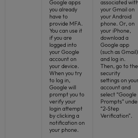
Google apps
associated wit
you already
your Gmail on
have to
your Android
provide MFA.
phone. Or, on
You can use it
your iPhone,
if you are
download a
logged into
Google app
your Google
(such as Gmail)
account on
and log in.
your device.
Then, go to the
When you try
security
to log in,
settings on you
Google will
account and
prompt you to
select “Google
verify your
Prompts” unde
login attempt
“2-Step
by clicking a
Verification”.
notification on
your phone.