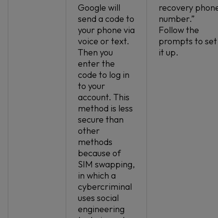
Google will
recovery phon
send a code to
number.”
your phone via
Follow the
voice or text.
prompts to set
Then you
it up.
enter the
code to log in
to your
account. This
method is less
secure than
other
methods
because of
SIM swapping,
in which a
cybercriminal
uses social
engineering