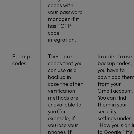
codes with
your password
manager if it
has TOTP
code
integration.
Backup
These are
In order to use
codes
codes that you
backup codes,
can use as a
you have to
backup in
download the
case the other
from your
verification
Gmail account.
methods are
You can find
unavailable to
them in your
you (for
security
example, if
settings under
you lose your
“How you sign i
phone). If
to Google.” It’s