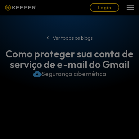
Blogue
Parceiros
Português (BR)
Login
Login
Ver todos os blogs
Como proteger sua conta de
serviço de e-mail do Gmail
Segurança cibernética