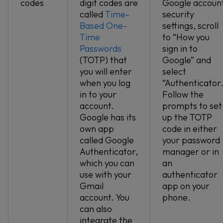
codes
digit codes are
Google accoun
called
Time-
security
Based One-
settings, scroll
Time
to “How you
Passwords
sign in to
(TOTP) that
Google” and
you will enter
select
when you log
“Authenticator.
in to your
Follow the
account.
prompts to set
Google has its
up the TOTP
own app
code in either
called Google
your password
Authenticator,
manager or in
which you can
an
use with your
authenticator
Gmail
app on your
account. You
phone.
can also
integrate the