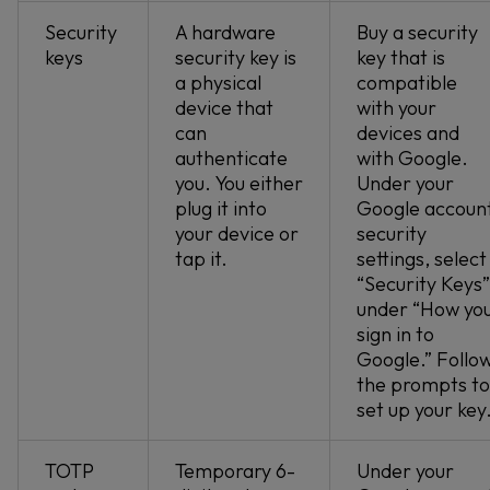
Security
A hardware
Buy a security
keys
security key is
key that is
a physical
compatible
device that
with your
can
devices and
authenticate
with Google.
you. You either
Under your
plug it into
Google accoun
your device or
security
tap it.
settings, select
“Security Keys”
under “How yo
sign in to
Google.” Follo
the prompts to
set up your key
TOTP
Temporary 6-
Under your