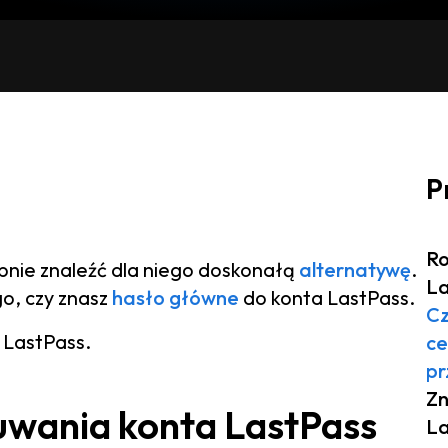
P
Ro
pnie znaleźć dla niego doskonałą
alternatywę
.
La
go, czy znasz
hasło główne
do konta LastPass.
Cz
 LastPass.
ce
pr
Zn
uwania konta LastPass
La