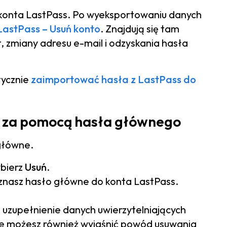
konta LastPass. Po wyeksportowaniu danych
LastPass – Usuń konto
. Znajdują się tam
, zmiany adresu e-mail i odzyskania hasła
tycznie
zaimportować hasła z LastPass do
s za pomocą hasła głównego
 główne.
ybierz
Usuń
.
 znasz hasło główne do konta LastPass.
 uzupełnienie danych uwierzytelniających
ie możesz również wyjaśnić powód usuwania