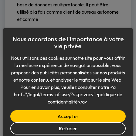
base de données multiprotocole. Il peut être
utilisé à la fois comme client de bureau autonome
et comme
Lire la suite
Nous accordons de l'importance à votre
vie privée
Nous utilisons des cookies sur notre site pour vous offrir
la meilleure expérience de navigation possible, vous
proposer des publicités personnalisées sur nos produits
et notre contenu, et analyser le trafic sur le site Web.
Pour en savoir plus, veuillez consulter notre <a
href="/legal/terms-of-use/?s=privacy">politique de
Français
confidentialité</a>.
Accepter
Refuser
© 2026 Keeper Security, Inc.