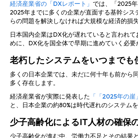
経済産業省の「DXレポート」
では、「202
2025年までに多くの企業が直面する基幹シス
らの問題を解決しなければ大規模な経済的損
日本国内企業はDX化が遅れていると言われて
めに、DX化を国全体で早期に進めていく必要
老朽したシステムをいつまでも
多くの日本企業では、未だに何十年も前から
多く存在します。
経済産業省が実際に発表した
「「2025年の
と、日本企業の約80%は時代遅れのシステム
少子高齢化によるIT人材の確保
少子高齢化が進む中、労働力不足とその結果