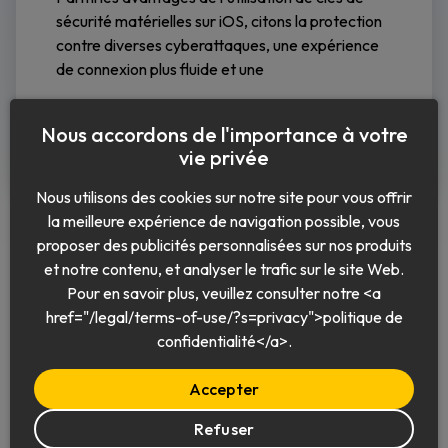
sécurité matérielles sur iOS, citons la protection
contre diverses cyberattaques, une expérience
de connexion plus fluide et une
Lire la suite
Nous accordons de l'importance à votre
vie privée
Nous utilisons des cookies sur notre site pour vous offrir
la meilleure expérience de navigation possible, vous
proposer des publicités personnalisées sur nos produits
et notre contenu, et analyser le trafic sur le site Web.
Pour en savoir plus, veuillez consulter notre <a
href="/legal/terms-of-use/?s=privacy">politique de
Français
confidentialité</a>.
Accepter
Refuser
© 2026 Keeper Security, Inc.