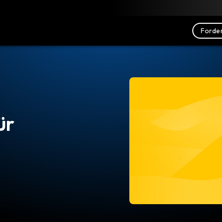
nterladen
Ressourcen
Kontakt
Forder
ür