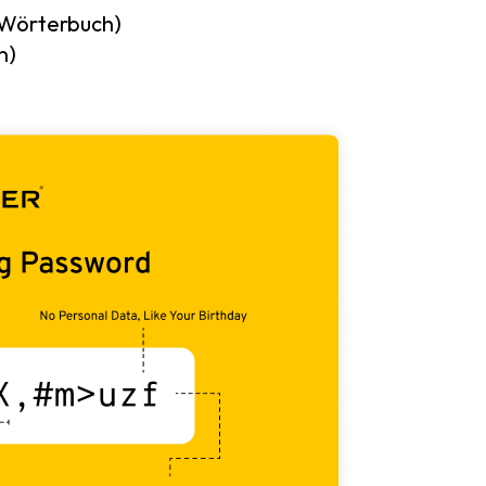
 Wörterbuch)
n)