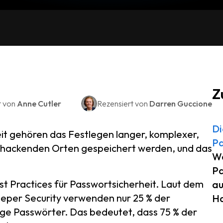
Z
t von
Anne Cutler
Rezensiert von
Darren Guccione
Di
eit gehören das Festlegen langer, komplexer,
Pa
 zu hackenden Orten gespeichert werden, und das
W
Pa
st Practices für Passwortsicherheit. Laut dem
au
eper Security verwenden nur 25 % der
Ha
tige Passwörter. Das bedeutet, dass 75 % der