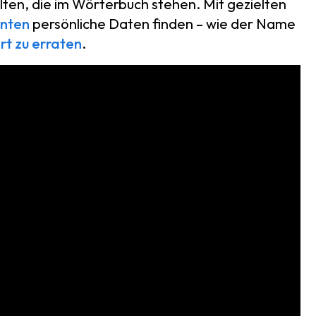
ten, die im Wörterbuch stehen. Mit gezielten
nten
persönliche Daten finden – wie der Name
rt zu erraten
.