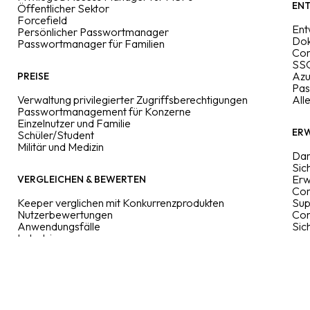
ENT
Öffentlicher Sektor
Forcefield
Ent
Persönlicher Passwortmanager
Dok
Passwortmanager für Familien
Co
SSO
Azu
PREISE
Pas
Verwaltung privilegierter Zugriffsberechtigungen
All
Passwortmanagement für Konzerne
Einzelnutzer und Familie
ER
Schüler/Student
Militär und Medizin
Dar
Sic
Erw
VERGLEICHEN & BEWERTEN
Com
Keeper verglichen mit Konkurrenzprodukten
Sup
Nutzerbewertungen
Con
Anwendungsfälle
Sic
Industrien
Funktionen
Enterprise-Anleitung
Kurzanleitungen
Passkey-Verzeichnis