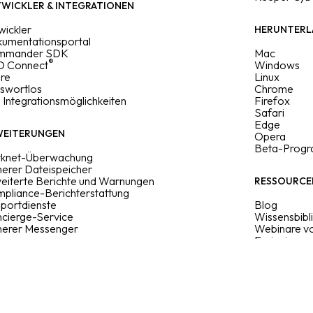
WICKLER & INTEGRATIONEN
wickler
HERUNTERL
umentationsportal
mmander SDK
Mac
®
 Connect
Windows
re
Linux
swortlos
Chrome
e Integrationsmöglichkeiten
Firefox
Safari
Edge
WEITERUNGEN
Opera
Beta-Prog
knet-Überwachung
herer Dateispeicher
eiterte Berichte und Warnungen
RESSOURCE
pliance-Berichterstattung
portdienste
Blog
cierge-Service
Wissensbibl
herer Messenger
Webinare v
Ereignisse
Sitemap