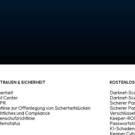
TRAUEN & SICHERHEIT
KOSTENLOS
herheit
Darknet-Sca
st Center
Darknet-Sc
PR
Sicherer Pa
htlinie zur Offenlegung von Sicherheitslücken
Sicherer P
htliches und Compliance
Verschlüsse
enschutzrichtlinie
Keeper-ROI
temstatus
Passwortstä
KI-Schaden
Keeper Cyb