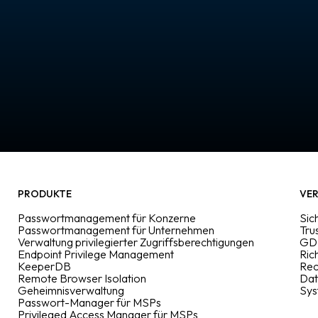
PRODUKTE
VER
Passwortmanagement für Konzerne
Sic
Passwortmanagement für Unternehmen
Tru
Verwaltung privilegierter Zugriffsberechtigungen
GD
Endpoint Privilege Management
Ric
KeeperDB
Rec
Remote Browser Isolation
Dat
Geheimnisverwaltung
Sys
Passwort-Manager für MSPs
Privileged Access Manager für MSPs