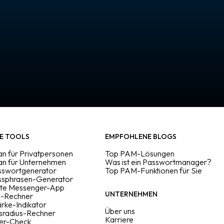
E TOOLS
EMPFOHLENE BLOGS
n für Privatpersonen
Top PAM-Lösungen
an für Unternehmen
Was ist ein Passwortmanager?
sswortgenerator
Top PAM-Funktionen für Sie
assphrasen-Generator
lte Messenger-App
UNTERNEHMEN
-Rechner
rke-Indikator
Über uns
sradius-Rechner
Karriere
er-Check