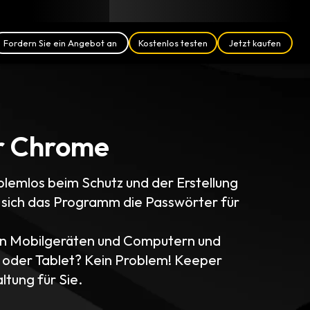
Blog
Partner
Deutsch (DE)
Anmelden
Fordern Sie ein Angebot an
Kostenlos testen
Jetzt kaufen
ür Chrome
blemlos beim Schutz und der Erstellung
l sich das Programm die Passwörter für
en Mobilgeräten und Computern und
oder Tablet? Kein Problem! Keeper
tung für Sie.