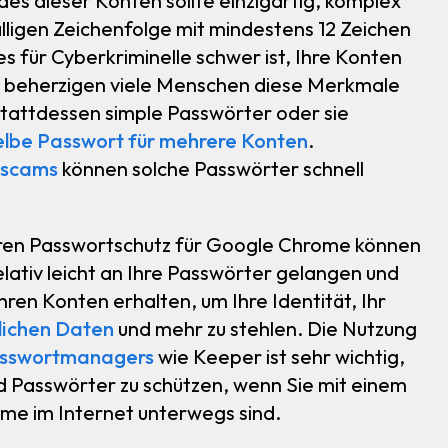
des dieser Konten sollte einzigartig, komplex
älligen Zeichenfolge mit mindestens 12 Zeichen
s für Cyberkriminelle schwer ist, Ihre Konten
er beherzigen viele Menschen diese Merkmale
stattdessen simple Passwörter oder sie
lbe Passwort für mehrere Konten
.
gscams
können solche Passwörter schnell
ren Passwortschutz für Google Chrome können
elativ leicht an Ihre Passwörter gelangen und
hren Konten erhalten, um Ihre Identität, Ihr
lichen Daten
und mehr zu stehlen. Die Nutzung
sswortmanagers
wie Keeper ist sehr wichtig,
d Passwörter zu schützen, wenn Sie mit einem
me im Internet unterwegs sind.