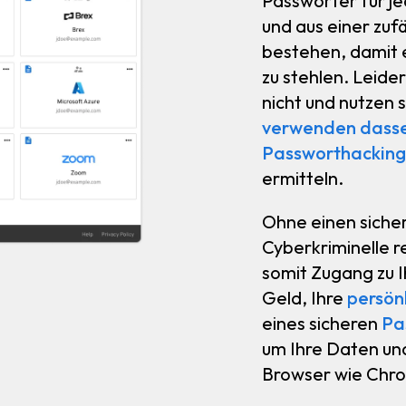
Passwörter für je
und aus einer zuf
bestehen, damit e
zu stehlen. Leid
nicht und nutzen 
verwenden dasse
Passworthackin
ermitteln.
Ohne einen siche
Cyberkriminelle r
somit Zugang zu I
Geld, Ihre
persön
eines sicheren
Pa
um Ihre Daten un
Browser wie Chro