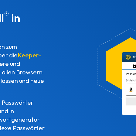
®
l
in
on zum
ber die
Keeper-
rere und
n allen Browsern
 lassen und neue
e Passwörter
und in
swortgenerator
plexe Passwörter