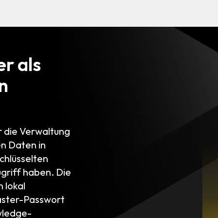
r als
n
r die Verwaltung
n Daten in
chlüsselten
ugriff haben. Die
 lokal
Master-Passwort
wledge-