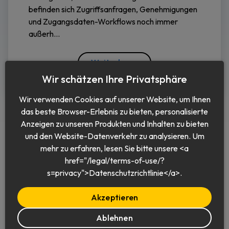
befinden sich Zugriffsanfragen, Genehmigungen
und Zugangsdaten-Workflows noch immer
außerh...
Weiterlesen
Wir schätzen Ihre Privatsphäre
Wir verwenden Cookies auf unserer Website, um Ihnen
das beste Browser-Erlebnis zu bieten, personalisierte
Anzeigen zu unseren Produkten und Inhalten zu bieten
und den Website-Datenverkehr zu analysieren. Um
mehr zu erfahren, lesen Sie bitte unsere <a
href="/legal/terms-of-use/?
Deutsch
s=privacy">Datenschutzrichtlinie</a>.
Akzeptieren
Ablehnen
© 2026 Keeper Security, Inc.