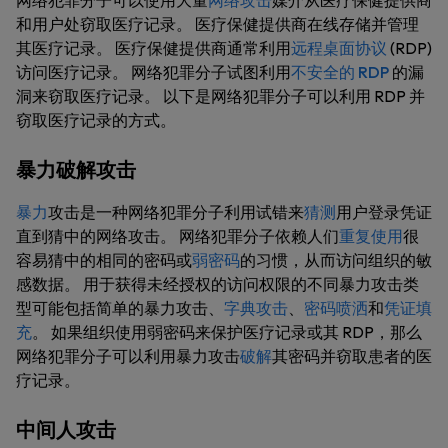
网络犯罪分子可以使用大量
网络攻击
媒介从医疗保健提供商
和用户处窃取医疗记录。 医疗保健提供商在线存储并管理
其医疗记录。 医疗保健提供商通常利用
远程桌面协议
(RDP)
访问医疗记录。 网络犯罪分子试图利用
不安全的 RDP
的漏
洞来窃取医疗记录。 以下是网络犯罪分子可以利用 RDP 并
窃取医疗记录的方式。
暴力破解攻击
暴力
攻击是一种网络犯罪分子利用试错来
猜测
用户登录凭证
直到猜中的网络攻击。 网络犯罪分子依赖人们
重复使用
很
容易猜中的相同的密码或
弱密码
的习惯，从而访问组织的敏
感数据。 用于获得未经授权的访问权限的不同暴力攻击类
型可能包括简单的暴力攻击、
字典攻击
、
密码喷洒
和
凭证填
充
。 如果组织使用弱密码来保护医疗记录或其 RDP，那么
网络犯罪分子可以利用暴力攻击
破解
其密码并窃取患者的医
疗记录。
中间人攻击