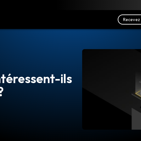
charger
Ressources
Nous contacter
Recevez 
ntéressent-ils
?