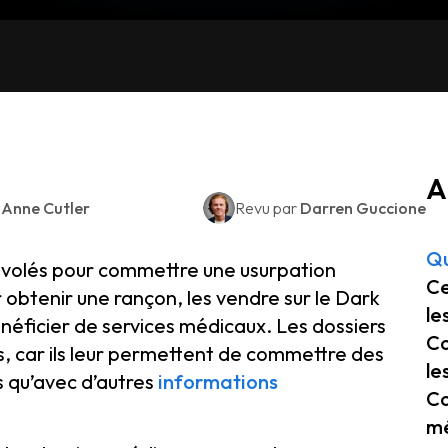
A
r
Anne Cutler
Revu par
Darren Guccione
Qu
 volés pour commettre une usurpation
Ce
 obtenir une rançon, les vendre sur le Dark
le
énéficier de services médicaux. Les dossiers
Co
s, car ils leur permettent de commettre des
le
s qu’avec d’autres
informations
Co
m