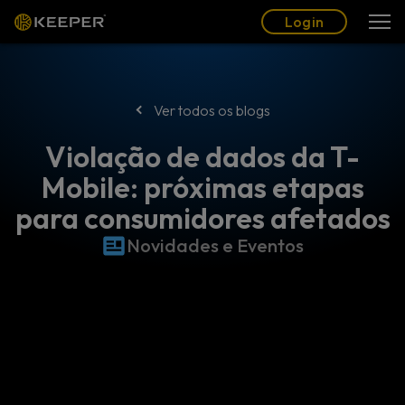
Blogue
Parceiros
Português (BR)
Login
Login
Ver todos os blogs
Violação de dados da T-
Mobile: próximas etapas
para consumidores afetados
Novidades e Eventos