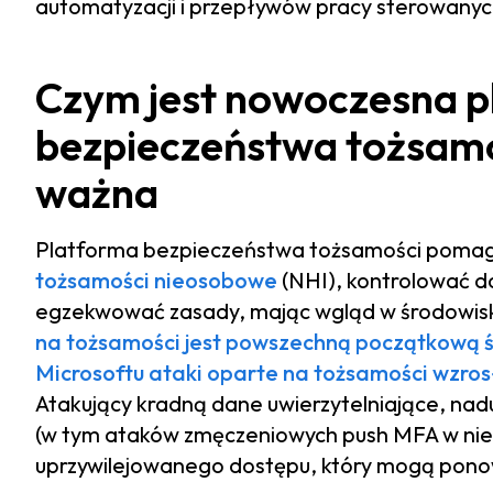
automatyzacji i przepływów pracy sterowanyc
Czym jest nowoczesna p
bezpieczeństwa tożsamoś
ważna
Platforma bezpieczeństwa tożsamości pomag
tożsamości nieosobowe
(NHI), kontrolować dos
egzekwować zasady, mając wgląd w środowis
na tożsamości jest powszechną początkową śc
Microsoftu ataki oparte na tożsamości wzrosł
Atakujący kradną dane uwierzytelniające, na
(w tym ataków zmęczeniowych push MFA w niek
uprzywilejowanego dostępu, który mogą pono