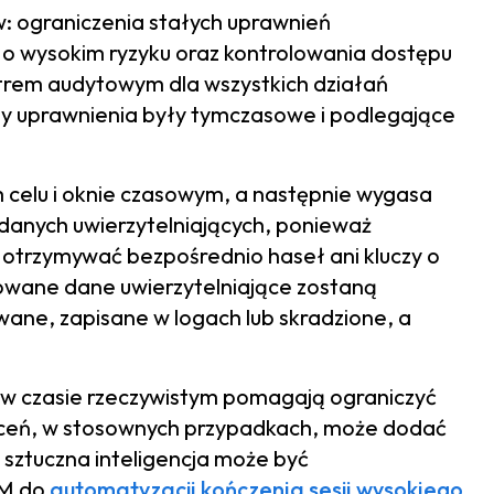
w: ograniczenia stałych uprawnień
u o wysokim ryzyku oraz kontrolowania dostępu
trem audytowym dla wszystkich działań
y uprawnienia były tymczasowe i podlegające
m celu i oknie czasowym, a następnie wygasa
danych uwierzytelniających, ponieważ
ni otrzymywać bezpośrednio haseł ani kluczy o
jowane dane uwierzytelniające zostaną
ane, zapisane w logach lub skradzione, a
i w czasie rzeczywistym pomagają ograniczyć
oleceń, w stosownych przypadkach, może dodać
 sztuczna inteligencja może być
AM do
automatyzacji kończenia sesji wysokiego