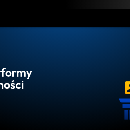
obierz
Zasoby
Kontakt
tformy
mości