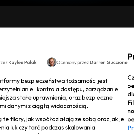
P
rzez
Kaylee Palak
Oceniony przez
Darren Guccione
Cz
tformy bezpieczeństwa tożsamości jest
be
erzytelnianie i kontrola dostępu, zarządzanie
dl
ejsza stałe uprawnienia, oraz bezpieczne
Fi
ymi danymi z ciągłą widocznością.
no
e filary, jak współdziałają ze sobą oraz jak je
be
nia luk czy tarć podczas skalowania
Pr