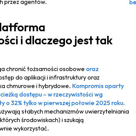
h przez agentów.
be
latforma
ci i dlaczego jest tak
a chronić tożsamości osobowe
oraz
tęp do aplikacji i infrastruktury oraz
ka chmurowe i hybrydowe.
Kompromis oparty
ieżką dostępu – w rzeczywistości wg
y o 32% tylko w pierwszej połowie 2025 roku.
dużywają słabych mechanizmów uwierzytelniania
tórych środowiskach) i szukają
wnie wykorzystać.