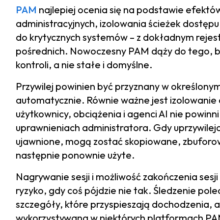
PAM
najlepiej ocenia się na podstawie efektó
administracyjnych, izolowania ścieżek dostęp
do krytycznych systemów – z dokładnym rejes
pośrednich. Nowoczesny PAM dąży do tego, b
kontroli, a nie stałe i domyślne.
Przywilej powinien być przyznany w określony
automatycznie. Równie ważne jest izolowanie 
użytkownicy, obciążenia i agenci AI nie powin
uprawnieniach administratora. Gdy uprzywile
ujawnione, mogą zostać skopiowane, zbuforow
następnie ponownie użyte.
Nagrywanie sesji i możliwość zakończenia sesj
ryzyko, gdy coś pójdzie nie tak. Śledzenie p
szczegóły, które przyspieszają dochodzenia, a
wykorzystywana w niektórych platformach P