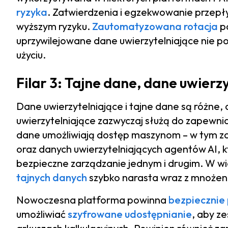
ryzyka
. Zatwierdzenia i egzekwowanie przepły
wyższym ryzyku.
Zautomatyzowana rotacja
po
uprzywilejowane dane uwierzytelniające nie po
użyciu.
Filar 3: Tajne dane, dane uwierz
Dane uwierzytelniające i tajne dane są różne,
uwierzytelniające zazwyczaj służą do zapewni
dane umożliwiają dostęp maszynom – w tym za
oraz danych uwierzytelniających agentów AI, 
bezpieczne zarządzanie jednym i drugim. W wi
tajnych danych
szybko narasta wraz z mnożenie
Nowoczesna platforma powinna
bezpiecznie
umożliwiać
szyfrowane udostępnianie
, aby z