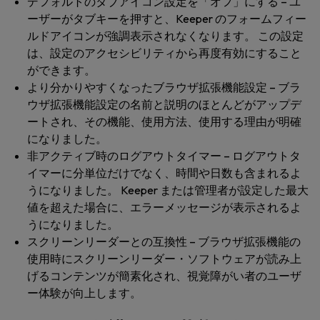
デフォルトのタブアイコン設定を「オフ」にする
– ユ
ーザーがタブキーを押すと、Keeper のフォームフィー
ルドアイコンが強調表示されなくなります。 この設定
は、設定の
アクセシビリティ
から再度有効にすること
ができます。
より分かりやすくなったブラウザ拡張機能設定
– ブラ
ウザ拡張機能設定の名前と説明のほとんどがアップデ
ートされ、その機能、使用方法、使用する理由が明確
になりました。
非アクティブ時のログアウトタイマー
– ログアウトタ
イマーに分単位だけでなく、時間や日数も含まれるよ
うになりました。 Keeper または管理者が設定した最大
値を超えた場合に、エラーメッセージが表示されるよ
うになりました。
スクリーンリーダーとの互換性
– ブラウザ拡張機能の
使用時にスクリーンリーダー・ソフトウェアが読み上
げるコンテンツが簡素化され、視覚障がい者のユーザ
ー体験が向上します。