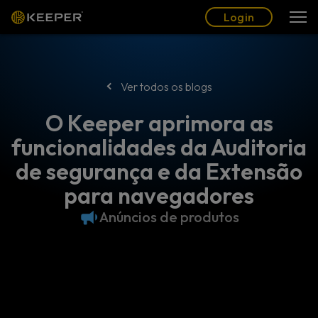
Blogue
Parceiros
Português (BR)
Login
Login
Ver todos os blogs
O Keeper aprimora as
funcionalidades da Auditoria
de segurança e da Extensão
para navegadores
Anúncios de produtos