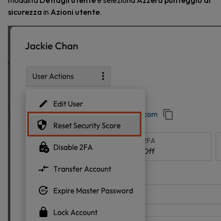
modalità
Dettagli utente
e seleziona
Azzera punteggio di
sicurezza
in
Azioni utente
.