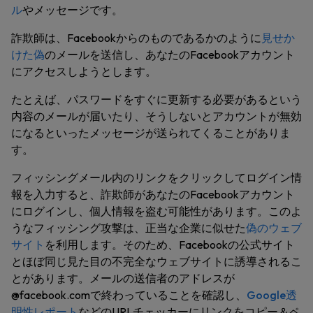
ル
やメッセージです。
詐欺師は、Facebookからのものであるかのように
見せか
けた偽
のメールを送信し、あなたのFacebookアカウント
にアクセスしようとします。
たとえば、パスワードをすぐに更新する必要があるという
内容のメールが届いたり、そうしないとアカウントが無効
になるといったメッセージが送られてくることがありま
す。
フィッシングメール内のリンクをクリックしてログイン情
報を入力すると、詐欺師があなたのFacebookアカウント
にログインし、個人情報を盗む可能性があります。このよ
うなフィッシング攻撃は、正当な企業に似せた
偽のウェブ
サイト
を利用します。そのため、Facebookの公式サイト
とほぼ同じ見た目の不完全なウェブサイトに誘導されるこ
とがあります。メールの送信者のアドレスが
@facebook.comで終わっていることを確認し、
Google透
明性レポート
などのURLチェッカーにリンクをコピー＆ペ