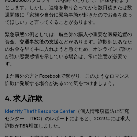
Facebookのプロフィールを調べたりして、信頼を得よう
とします。しかし、連絡を取り合ってから数日後または数
週間後に「家族や自分に緊急事態が起きたのでお金を送っ
てほしい」と言ってくることがあります。
緊急事態の例としては、航空券の購入や重要な医療処置の
資金、交通事故後の支援などがあります。詐欺師はあなた
のお金を早く手に入れようと急ぐため、オンラインで誰か
が強い恋愛感情を示している場合は、常に注意が必要で
す。
また海外の方とFacebookで繋がり、このようなロマンス
詐欺に発展する場合があるので気をつけましょう。
4. 求人詐欺
Identity Theft Resource Center
（個人情報窃盗防止研究
センター：ITRC）のレポートによると、2023年には求人
詐欺が118%増加しました。