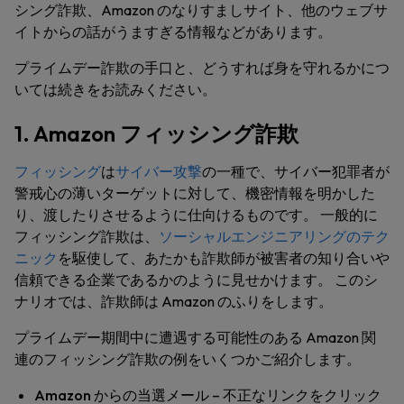
シング詐欺、Amazon のなりすましサイト、他のウェブサ
イトからの話がうますぎる情報などがあります。
プライムデー詐欺の手口と、どうすれば身を守れるかにつ
いては続きをお読みください。
1. Amazon フィッシング詐欺
フィッシング
は
サイバー攻撃
の一種で、サイバー犯罪者が
警戒心の薄いターゲットに対して、機密情報を明かした
り、渡したりさせるように仕向けるものです。 一般的に
フィッシング詐欺は、
ソーシャルエンジニアリングのテク
ニック
を駆使して、あたかも詐欺師が被害者の知り合いや
信頼できる企業であるかのように見せかけます。 このシ
ナリオでは、詐欺師は Amazon のふりをします。
プライムデー期間中に遭遇する可能性のある Amazon 関
連のフィッシング詐欺の例をいくつかご紹介します。
Amazon からの当選メール
– 不正なリンクをクリック