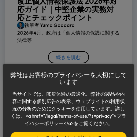
改正個人情報保護法 2026年対
応ガイド｜中堅企業の実務対
応とチェックポイント
執筆者
Yuma Goddard
2026年4月、政府は「個人情報の保護に関する
法律等
続きを読む
弊社はお客様のプライバシーを大切にして
います
当サイトでは、閲覧体験の最適化、弊社の製品や内
容に関する個別広告の表示、ウェブサイトの利用状
況の分析のためにクッキーを使用しています。詳し
くは、<a href="/legal/terms-of-use/?s=privacy">プラ
日本語
イバシーポリシー</a>をご覧ください。