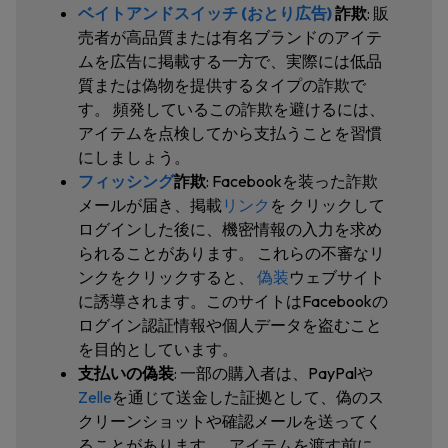
ベイトアンドスイッチ (おとり広告)
詐欺
: 販
売者が高品質または有名ブランドのアイテ
ムを広告に掲載する一方で、実際には低品
質または偽物を提供するタイプの詐欺で
す。 頻発しているこの詐欺を避けるには、
アイテムを点検してから支払うことを習慣
にしましょう。
フィッシング
詐欺
: Facebookを装った詐欺
メールが届き、掲載
リンク
を
クリックして
ログインした後に、機密情報の入力を求め
られることがあります。 これらの不審なリ
ンクをクリックすると、
偽装
ウェブサイト
に誘導されます。このサイトはFacebookの
ログイン認証情報や個人データを盗むこと
を目的としています。
支払いの偽装
: 一部の購入者は、PayPalや
Zelle
を通じて送金した証拠として、偽のス
クリーンショットや確認メールを送ってく
ることがあります。
. アイテムを渡す前に、