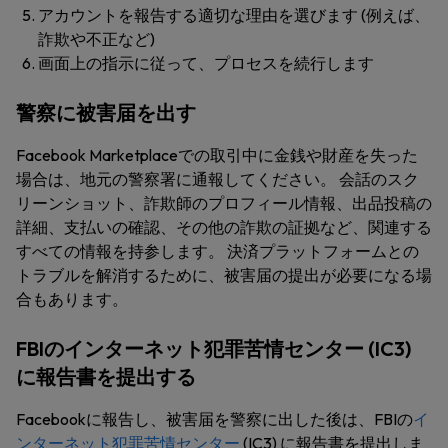
アカウントを報告する適切な理由を選びます (例えば、
詐欺
や
不正
など)
画面上の指示に従って、プロセスを続行します
警察に被害届を出す
Facebook Marketplaceでの取引中に金銭や財産を失った
場合は、地元の警察署に通報してください。 会話のスク
リーンショット、詐欺師のプロフィール情報、出品投稿の
詳細、支払いの確認、その他の詐欺の証拠など、関連する
すべての情報を持参します。 決済プラットフォームとの
トラブルを解消するために、被害届の提出が必要になる場
合もあります。
FBIのインターネット犯罪苦情センター (IC3)
に報告書を提出する
Facebookに報告し、被害届を警察に出した後は、FBIの
イ
ンターネット犯罪苦情センター
(IC3) に報告書を提出しま