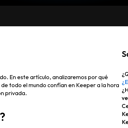
S
¿Q
o. En este artículo, analizaremos por qué
¿E
 de todo el mundo confían en Keeper a la hora
¿H
ón privada.
ve
Ce
?
K
Ke