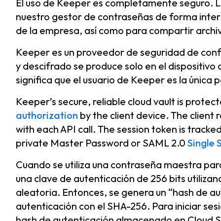
El uso de Keeper es completamente seguro. L
nuestro gestor de contraseñas de forma inter
de la empresa, así como para compartir archi
Keeper es un proveedor de seguridad de confi
y descifrado se produce solo en el dispositivo de
significa que el usuario de Keeper es la única 
Keeper’s secure, reliable cloud vault is protec
authorization
by the client device. The client 
with each API call. The session token is tracke
private Master Password or SAML 2.0
Single 
Cuando se utiliza una contraseña maestra para i
una clave de autenticación de 256 bits util
aleatoria. Entonces, se genera un “hash de aut
autenticación con el SHA-256. Para iniciar ses
hash de autenticación almacenado en Cloud Sec