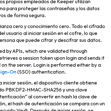
os propios empleados de Keeper utilizan
na para proteger las contraseñas y los datos
vos de forma segura.
anza cero y conocimiento cero. Todo el cifrado
l usuario al iniciar sesión en el cofre, lo que
persona que puede cifrar y descifrar sus datos.
ted by APIs, which are validated through
retrieves a session token upon login and sends it
d on the server. Login is performed either by a
Sign-On
(SSO) authentication.
niciar sesión, el dispositivo cliente obtiene
izando PBKDF2-HMAC-SHA256 y una clave
enticación” al convertir en hash la clave de
ión, el hash de autenticación se compara con un
urity Vault. Después de iniciar sesión, se