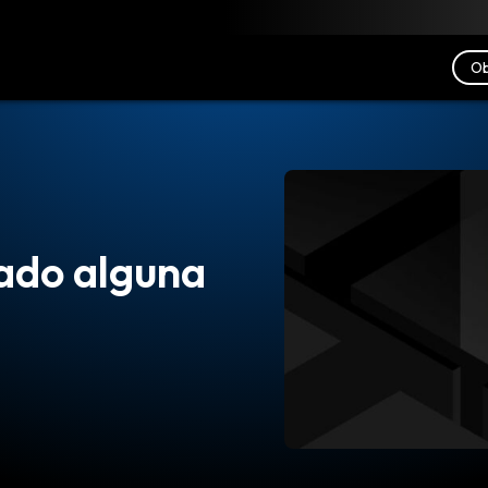
scargar
Recursos
Contacto
Ob
ado alguna