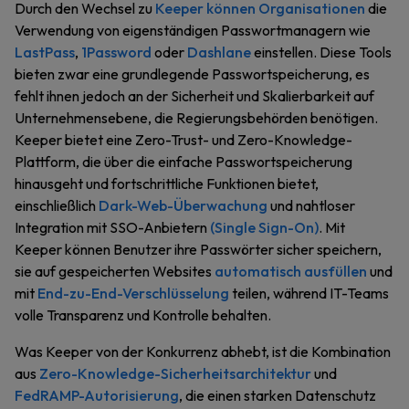
Durch den Wechsel zu
Keeper können Organisationen
die
Verwendung von eigenständigen Passwortmanagern wie
LastPass
,
1Password
oder
Dashlane
einstellen. Diese Tools
bieten zwar eine grundlegende Passwortspeicherung, es
fehlt ihnen jedoch an der Sicherheit und Skalierbarkeit auf
Unternehmensebene, die Regierungsbehörden benötigen.
Keeper bietet eine Zero-Trust- und Zero-Knowledge-
Plattform, die über die einfache Passwortspeicherung
hinausgeht und fortschrittliche Funktionen bietet,
einschließlich
Dark-Web-Überwachung
und nahtloser
Integration mit SSO-Anbietern
(Single Sign-On)
. Mit
Keeper können Benutzer ihre Passwörter sicher speichern,
sie auf gespeicherten Websites
automatisch ausfüllen
und
mit
End-zu-End-Verschlüsselung
teilen, während IT-Teams
volle Transparenz und Kontrolle behalten.
Was Keeper von der Konkurrenz abhebt, ist die Kombination
aus
Zero-Knowledge-Sicherheitsarchitektur
und
FedRAMP-Autorisierung
, die einen starken Datenschutz