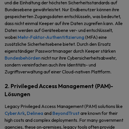
und die Einhaltung der höchsten Sicherheitsstandards auf
Bundesebene gewährleistet. Nur Endbenutzer können ihre
gespeicherten Zugangsdaten entschlüsseln, was bedeutet,
dass nicht einmal Keeper auf ihre Daten zugreifen kann. Alle
Daten werden auf Geräteebene ver- und entschlüsselt,
wobei
Mehr-Faktor-Authentifizierung
(MFA) eine
zusätzliche Sicherheitsebene bietet. Durch den Ersatz
eigenständiger Passwortmanager durch Keeper stärken
Bundesbehörden
nicht nur ihre Cybersicherheitsabwehr,
sondern vereinfachen auch ihre Identitäts- und
Zugriffsverwaltung auf einer Cloud-nativen Plattform.
2. Privileged Access Management (PAM)-
Lösungen
Legacy Privileged Access Management (PAM) solutions like
CyberArk
,
Delinea
and
BeyondTrust
are known for their
high costs and complex deployments. For many government
agencies, these on-premises, legacy tools often provide