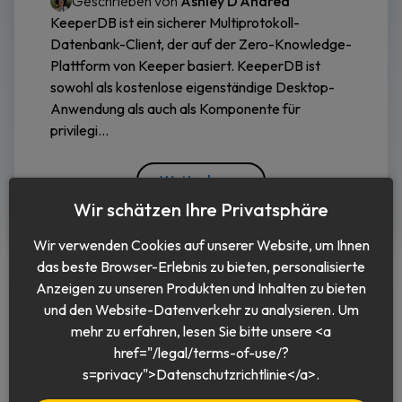
Geschrieben von
Ashley D'Andrea
KeeperDB ist ein sicherer Multiprotokoll-
Datenbank-Client, der auf der Zero-Knowledge-
Plattform von Keeper basiert. KeeperDB ist
sowohl als kostenlose eigenständige Desktop-
Anwendung als auch als Komponente für
privilegi...
Weiterlesen
Wir schätzen Ihre Privatsphäre
Wir verwenden Cookies auf unserer Website, um Ihnen
das beste Browser-Erlebnis zu bieten, personalisierte
Anzeigen zu unseren Produkten und Inhalten zu bieten
und den Website-Datenverkehr zu analysieren. Um
mehr zu erfahren, lesen Sie bitte unsere <a
href="/legal/terms-of-use/?
Deutsch
s=privacy">Datenschutzrichtlinie</a>.