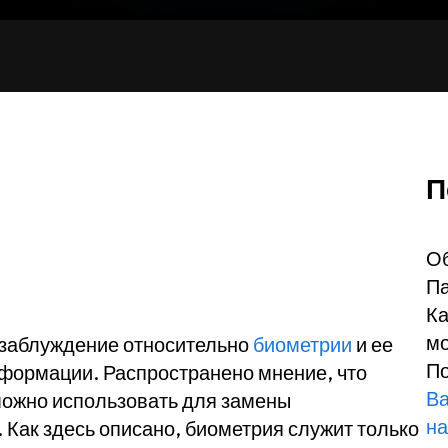
П
О
Па
Ка
мо
 заблуждение относительно
биометрии
и ее
По
формации. Распространено мнение, что
Ва
 можно использовать для замены
на
. Как здесь описано, биометрия служит только