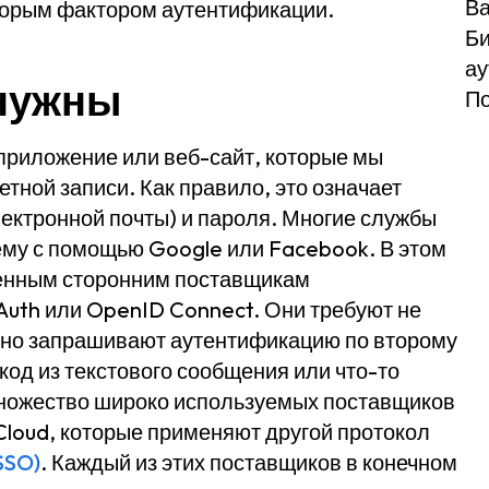
В
торым фактором аутентификации.
Би
ау
 нужны
По
приложение или веб-сайт, которые мы
тной записи. Как правило, это означает
ектронной почты) и пароля. Многие службы
ему с помощью Google или Facebook. В этом
ренным сторонним поставщикам
uth или OpenID Connect. Они требуют не
ычно запрашивают аутентификацию по второму
од из текстового сообщения или что-то
множество широко используемых поставщиков
pCloud, которые применяют другой протокол
SSO)
. Каждый из этих поставщиков в конечном