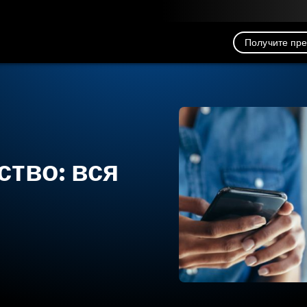
рузка
Ресурсы
Связь
Получите пр
ство: вся